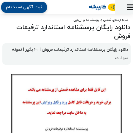
ثبت آگهی استخدام
ورود
ثبت
آماده
به
آگهی
استخدام
ثبت
ثبت
منابع ارتقای شغلی
پرسشنامه و ارزیابی
به
پنل
دانلود رایگان پرسشنامه استاندارد ترفیعات
آماده
نشان
منابع
رزومه
آگهی
تبادل
کار
دوره
به
فروش
شده‌ها
ارتقای
استخدام
نظر
مقاله
آموزشی
کار
کتاب
شغلی
فایل‌و‌قالب
اخبار
جستجوی
نرم‌افزار
بلاگ
دانلود رایگان پرسشنامه استاندارد ترفیعات فروش | 20 بگیر | نمونه 
بخش
استخدام
کارجویان
کارپیشه
سوالات
کارفرمایان
(رزومه)