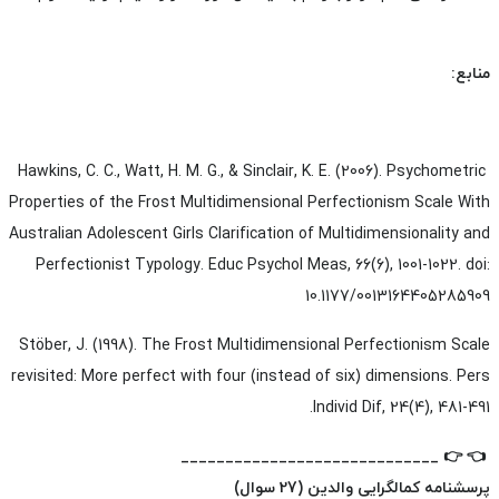
منابع:
Hawkins, C. C., Watt, H. M. G., & Sinclair, K. E. (2006). Psychometric
Properties of the Frost Multidimensional Perfectionism Scale With
Australian Adolescent Girls Clarification of Multidimensionality and
Perfectionist Typology. Educ Psychol Meas, 66(6), 1001-1022. doi:
10.1177/0013164405285909
Stöber, J. (1998). The Frost Multidimensional Perfectionism Scale
revisited: More perfect with four (instead of six) dimensions. Pers
Individ Dif, 24(4), 481-491.
_____________________________
👉
👈
پرسشنامه کمالگرایی والدین (27 سوال)