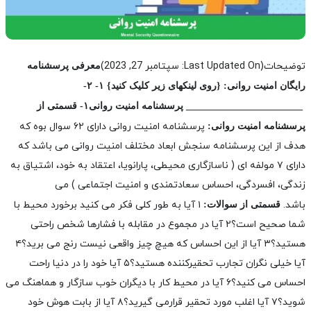
توضیحات
(Last Updated On: سپتامبر 27, 2023)
معرفی پرسشنامه
رایگان امنیت روانی:
{روی لینکهای زیر کلیک کنید}
۱-
۲-
________________________
پرسشنامه امنیت روانی
۱- قسمتی از
پرسشنامه امنیت روانی دارای ۶۲ سوال بوه که
پرسشنامه امنیت روانی:
هدف از این پرسشنامه سنجش ابعاد مختلف امنیت روانی می باشد که
دارای ۷ مولفه ای ( ناسازگاری محیطی، پارانویا، اعتقاد به خود، اشتیاق به
زندگی، افسردگی، احساس سعادتمندی و امنیت اجتماعی ) می
باشد.
۱ آیا به طور کلی فکر می کنید برخورد محیط با
قسمتی از سوالات:
شما صحیح است؟
۲ آیا در مجموع در مقابله با فشارها شخص راحتی
هستید؟
۳ آیا از این احساس که هیچ چیز واقعی نیست رنج می برید؟
۴
آیا خیلی نگران تجارب تحقیرکننده هستید؟
۵ آیا خود را در دنیا راحت
احساس می کنید؟
۶ آیا در محیط کار با دیگران خوب سازگار و هماهنگ می
شوید؟
۷ آیا اغلب مورد تحقیر قرارمی گیرید؟
۸ آیا از بابت هوش خود