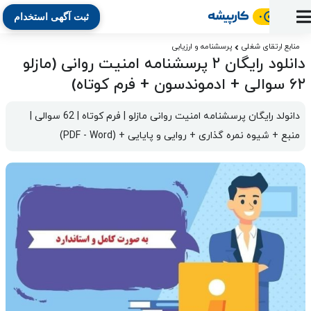
ثبت آگهی استخدام
ورود
ثبت
آماده
به
آگهی
استخدام
ثبت
ثبت
منابع ارتقای شغلی
پرسشنامه و ارزیابی
به
پنل
دانلود رایگان ۲ پرسشنامه امنیت روانی (مازلو
آماده
نشان
منابع
رزومه
آگهی
تبادل
کار
دوره
به
۶۲ سوالی + ادموندسون + فرم کوتاه)
شده‌ها
ارتقای
استخدام
نظر
مقاله
آموزشی
کار
کتاب
شغلی
فایل‌و‌قالب
اخبار
جستجوی
نرم‌افزار
بلاگ
دانولد رایگان پرسشنامه امنیت روانی مازلو | فرم کوتاه | 62 سوالی | 
بخش
استخدام
کارجویان
کارپیشه
منبع + شیوه نمره گذاری + روایی و پایایی + (PDF - Word)
کارفرمایان
(رزومه)