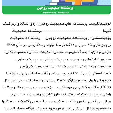
توضیحات
لیست پرسشنامه های صمیمیت زوجین:
{روی لینکهای زیر کلیک
کنید}
_____________________________
پرسشنامه صمیمیت
زوجین
قسمتی از پرسشنامه صمیمیت زوجین:
پرسشنامه صمیمیت
زوجین دارای ۸۵ سوال بوده که توسط اولیاء و همکارانش در سال ۱۳۸۵
طراحی و دارای ۹ بعد ( صمیمیت عاطفی، صمیمت عقلانی، صممیت بدنی،
صمیمیت اجتماعی تفرحی، صمیمیت ارتباطی، صمیمیت معنوی،
صمیمیت روانشناختی، صمیمیت جنسی و صمیمیت کلی) می
باشد
قسمتی از سوالات:
۱ ترجیح می دهم که احساساتم را برای خود نگه
دارم و آن را برای همسرم بازگو نکنم.
۲ می توانم احساسات منفی ام را مثل
(غمگینی، ترس، خشم، بی حوصلگی و … ) با همسرم در میان بگذارم.
۳ به
راحتی احساسات مثبتم را مثل (هیجان،شادی و رضایت) با همسرم در
میان می گذارم .
۴ من به احساساتم همسرم توجه می کنم.
۵ احساساتم را
به همسرم منتقل می کنم .
۶ برای من مهم است که هرگاه احساساتم را با