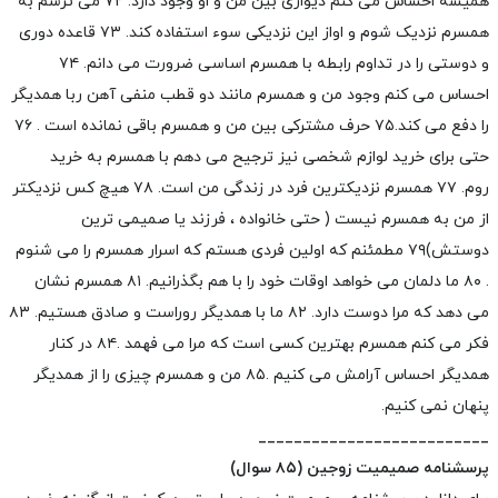
همیشه احساس می کنم دیواری بین من و او وجود دارد.
۷۲ می ترسم به
همسرم نزدیک شوم و اواز این نزدیکی سوء استفاده کند.
۷۳ قاعده دوری
و دوستی را در تداوم رابطه با همسرم اساسی ضرورت می دانم.
۷۴
احساس می کنم وجود من و همسرم مانند دو قطب منفی آهن ربا همدیگر
را دفع می کند.
۷۵ حرف مشترکی بین من و همسرم باقی نمانده است .
۷۶
حتی برای خرید لوازم شخصی نیز ترجیح می دهم با همسرم به خرید
روم.
۷۷ همسرم نزدیکترین فرد در زندگی من است.
۷۸ هیچ کس نزدیکتر
از من به همسرم نیست ( حتی خانواده ، فرزند یا صمیمی ترین
دوستش)
۷۹ مطمئنم که اولین فردی هستم که اسرار همسرم را می شنوم
.
۸۰ ما دلمان می خواهد اوقات خود را با هم بگذرانیم.
۸۱ همسرم نشان
می دهد که مرا دوست دارد.
۸۲ ما با همدیگر روراست و صادق هستیم.
۸۳
فکر می کنم همسرم بهترین کسی است که مرا می فهمد .
۸۴ در کنار
همدیگر احساس آرامش می کنیم .
۸۵ من و همسرم چیزی را از همدیگر
پنهان نمی کنیم.
__________________________
پرسشنامه صمیمیت زوجین (۸۵ سوال)