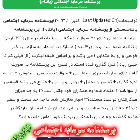
توضیحات
(Last Updated On: اکتبر 10, 2023)
پرسشنامه سرمایه اجتماعی
پاتنام
قسمتی از پرسشنامه سرمایه اجتماعی (پاتنام):
این پرسشنامه
سرمایه اجتماعی دارای ۳۰ سوال بوده که توسط پاتنام در سال ۱۹۹۹ طراحی
و تنظیم شده است و دارای ۴ بعد ( مشارکت ، اعتماد به سازمان ، خیر
خواهی و روابط متقابل ) می باشد و بر اساس طیف لیکرت ( از خیلی کم تا
خیلی زیاد ) نمره گذاری شده است.
در ضمن این پرسشنامه به صورت
کامل دارای تعاریف نظری و عملیاتی
+
سوالات تخصصی و عمومی
+
شیوه
نمره گذاری
+
تفسیر و تحلیل
+
روایی و پایایی
+
منابع می باشد
قسمتی
از سوالات:
۱ اعتماد شما به همکاران خود چقدر است؟
۲ به چه میزان
همکارانتان توانمند هستند؟
۳ اخبار سازمان شما تا چه حد صحت و سقم
دارد؟
۴ چه میزان به صلاحیت و توانایی مدیران خود اطمینان دارد؟
۵ در
هفته گذشته چه میزان با همکاران نزدیک خود تماس داشته اید؟