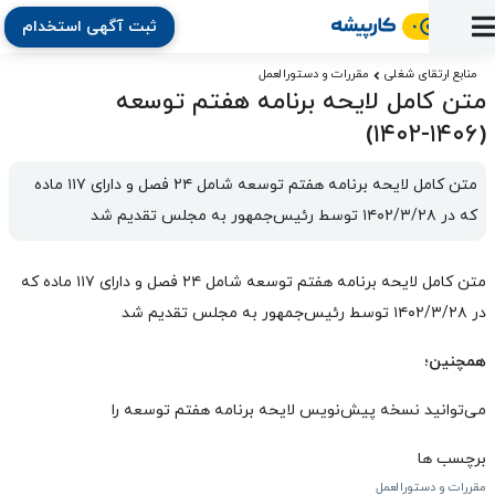
ثبت آگهی استخدام
ورود
ثبت
آماده
به
آگهی
استخدام
ثبت
ثبت
منابع ارتقای شغلی
مقررات و دستورالعمل
به
پنل
متن کامل لایحه برنامه هفتم توسعه
آماده
نشان
منابع
رزومه
آگهی
تبادل
کار
دوره
به
(۱۴۰۶-۱۴۰۲)
شده‌ها
ارتقای
استخدام
نظر
مقاله
آموزشی
کار
کتاب
شغلی
فایل‌و‌قالب
اخبار
جستجوی
نرم‌افزار
بلاگ
متن کامل لایحه برنامه هفتم توسعه شامل ۲۴ فصل و دارای ۱۱۷ ماده 
بخش
استخدام
کارجویان
کارپیشه
که در ۱۴۰۲/۳/۲۸ توسط رئیس‌جمهور به مجلس تقدیم شد
کارفرمایان
(رزومه)
متن کامل لایحه برنامه هفتم توسعه شامل ۲۴ فصل و دارای ۱۱۷ ماده که
در ۱۴۰۲/۳/۲۸ توسط رئیس‌جمهور به مجلس تقدیم شد
همچنین؛
می‌توانید
نسخه پیش‌نویس
لایحه برنامه هفتم توسعه را
برچسب ها
مقررات و دستورالعمل