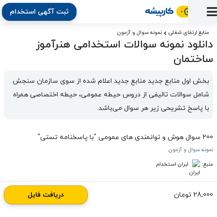
ثبت آگهی استخدام
ورود
ثبت
آماده
به
آگهی
استخدام
ثبت
ثبت
منابع ارتقای شغلی
نمونه سوال و آزمون
به
پنل
دانلود نمونه سوالات استخدامی هنرآموز
آماده
نشان
منابع
رزومه
آگهی
تبادل
کار
دوره
به
ساختمان
شده‌ها
ارتقای
استخدام
نظر
مقاله
آموزشی
کار
کتاب
شغلی
فایل‌و‌قالب
اخبار
جستجوی
نرم‌افزار
بلاگ
بخش اول منابع جدید منابع جدید اعلام شده از سوی سازمان سنجش 
بخش
استخدام
کارجویان
کارپیشه
شامل سوالات تالیفی از دروس حیطه عمومی، حیطه اختصاصی همراه 
کارفرمایان
(رزومه)
با پاسخ تشریحی زیر هر سوال می‌باشد.
200
سوال هوش و توانمندی های عمومی "با پاسخنامه تستی"
نمونه سوال و آزمون
منبع:
ایران استخدام
28,000 تومان
دریافت فایل