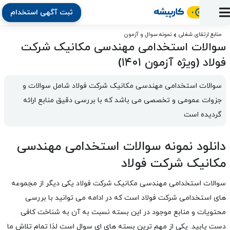
ثبت آگهی استخدام
ورود
ثبت
آماده
به
آگهی
استخدام
ثبت
ثبت
منابع ارتقای شغلی
نمونه سوال و آزمون
به
پنل
سوالات استخدامی مهندسی مکانیک شرکت
آماده
نشان
منابع
رزومه
آگهی
تبادل
کار
دوره
به
فولاد (ویژه آزمون ۱۴۰۱)
شده‌ها
ارتقای
استخدام
نظر
مقاله
آموزشی
کار
کتاب
شغلی
فایل‌و‌قالب
اخبار
جستجوی
نرم‌افزار
بلاگ
سوالات استخدامی مهندسی مکانیک شرکت فولاد شامل سوالات و 
بخش
استخدام
کارجویان
کارپیشه
جزوات عمومی و تخصصی می باشد که با بررسی دقیق منابع ارائه 
کارفرمایان
(رزومه)
گردیده است
دانلود نمونه سوالات استخدامی مهندسی
مکانیک شرکت فولاد
سوالات استخدامی مهندسی مکانیک شرکت فولاد
یکی دیگر از مجموعه
های استخدامی شرکت فولاد است که در ادامه می توانید با بررسی
محتویات و منابع موجود در این بسته نسبت به آن به شناخت کافی
دست یابید.
یکی از مهم ترین بسته های ای سوال است لذا تمام تلاش ما