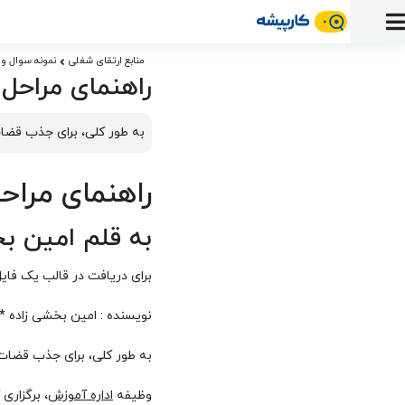
ورود
ثبت
آماده
به
آگهی
استخدام
ثبت
ثبت
منابع ارتقای شغلی
نمونه سوال و 
به
پنل
راهنمای مراحل
آماده
نشان
منابع
رزومه
آگهی
تبادل
کار
دوره
به
شده‌ها
ارتقای
استخدام
نظر
مقاله
آموزشی
کار
کتاب
به طور کلی، برای جذب قضات
شغلی
فایل‌و‌قالب
اخبار
جستجوی
نرم‌افزار
بلاگ
بخش
استخدام
کارجویان
کارپیشه
راهنمای مراح
کارفرمایان
(رزومه)
به قلم امین ب
برای دریافت در قالب یک فای
نویسنده : امین بخشی زاده *
به طور کلی، برای جذب قضات ب
وظیفه
اداره آموزش
، برگزار