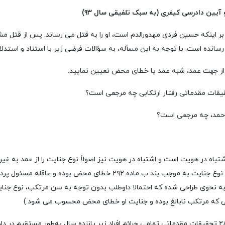
یین دادرسی کیفری (به سبک تلفیقی سال ۹۳)
له با اعتقاد بر اینکه حسین فردی مهدورالدم است، او را به قتل می رساند. پس از ق
سانده است. با توجه به این مسأله، به سؤالات فرضی زیر با استناد و استدلا
اشتباه در هویت است و اشتباه در هویت نیز اصولاً نوع جنایت را از عمد به غی
نوع جنایت به موجب بند ب ماده ۲۹۲
خطای محض بوده و عاقله مسئول پردا
 نحوی طراحی شده که احتمالا داوطلب بدون توجه به سن مرتکب، نوع جنایت ر
لی که مرتکب نابالغ بوده و جنایت او خطای محض محسوب می شود.)
تحقیقات مقدماتی تمامی جرائم افراد زیر پانزده سال به‌طور مستقیم در داد