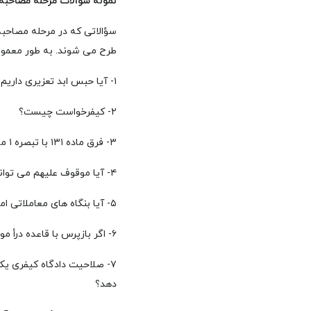
نمونه سوالات مرحله مصاحبه 
سؤالاتی که در مرحله مصاحب
طرح می شوند. به طور معمول 
۱- آیا حبس ابد تعزیری داریم؟ اگر داریم درجه چند محسوب می شود؟
۲- کیفرخواست چیست؟
۳- فرق ماده ۱۳۱ با تبصره ۱ ماده ۱۳۴ قانون مجازات اسلامی چیست؟ برای تبصره مذکور دو مورد مثال بزنید.
۴- آیا موقوف علیهم می توانند مال موقوفه را به فروش برسانند؟ در چه مواردی؟
۵- آیا بنگاه های معاملاتی املاک تاجر محسوب می شوند؟ به چه استنادی؟
۶- اگر بازپرس با قاعده درأ مواجه شود، چه قراری صادر می کند و چرا؟
۷- صلاحیت دادگاه کیفری یک
دهد؟