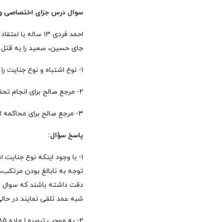
سوال درس جزای اختصاصی و آ
احمد فردی ۱۳ سا
جای حسین، سعید را به قتل ر
۱- نوع اشتباه و نوع جنایت را از جهت عمد، شبه عمد یا خطای محض تعیین نمایید.
۲- مرجع صالح برای انجام تحقیقات مقدماتی رفتار ارتکابی چه مرجعی است؟
۳- مرجع صالح برای محاکمه احمد، چه مرجعی است؟
پاسخ سؤال:
۱- با وجود اینکه نوع جنایت 
توجه به نابالغ بودن مرتکب، 
دقت داشته باشند که سوال به
شبه عمد تلقی نمایند در حا
۲- به موجب تبصره ۱ ماده ۲۸۵