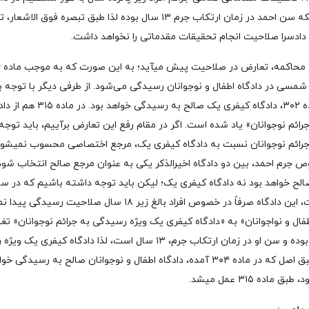
عمل می­ آید؛ با عنایت به اینکه سن احمد در زمان ارتکاب جرم ۱۳ سال بوده لذا ط
و دادسرا صلاحیت انجام تحقیقات مقدماتی را نخواهد داشت.
 شمسی در دادگاه اطفال و نوجوانان رسیدگی می‌شود. از طرفی دیگر با توجه ب
اشتباه در قتل) به موجب ماده ۳۰۲
ئم نوجوانان» یاد شده است. اگر در مقام رفع این تعارض برآییم، باید توجه
جرائم نوجوانان نسبت به دادگاه کیفری یک، مرجع اختصاصی محسوب نمی­ش
صوص جرم احمد، بین دو دادگاه اخیرالذکر یکی به عنوان مرجع صالح انتخاب شود
مورد ماده ۳۱۵ صورت پذیرفت، این دادگاه صرفاً در خصوص افراد بالغ زی
ال و نواجوانان» به «دادگاه کیفری یک ویژه رسیدگی به جرائم نوجوانان» تغیی
به اینکه جنسیت احمد مذکر بوده و سن او در زمان ارتکاب جرم، ۱۳ سال است، ل
صالح به رسیدگی نیست و طبق اصل که در ماده ۳۰۴ آمده، دادگاه اطفال و نوجوانان صالح 
 ۳۱۵ عمل می­شد.