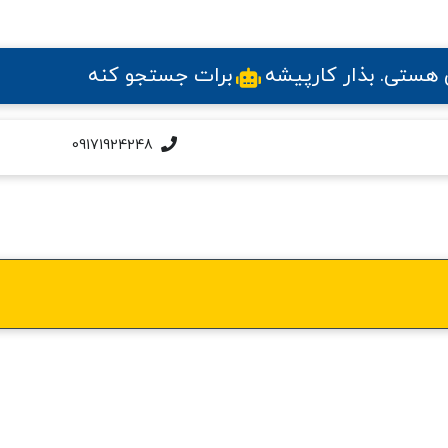
ی هستی
. بذار کارپیشه
برات جستجو کنه
09171924248