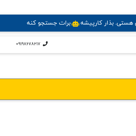
ی هستی
. بذار کارپیشه
برات جستجو کنه
09198678217