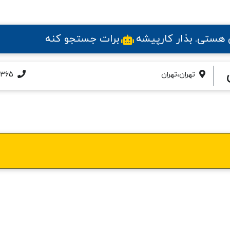
ی هستی
. بذار کارپیشه
برات جستجو کنه
تهران،تهران
1365