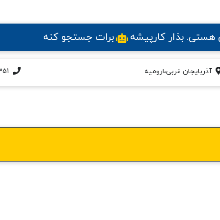
ی هستی
. بذار کارپیشه
برات جستجو کنه
آذربایجان غربی،ارومیه
351