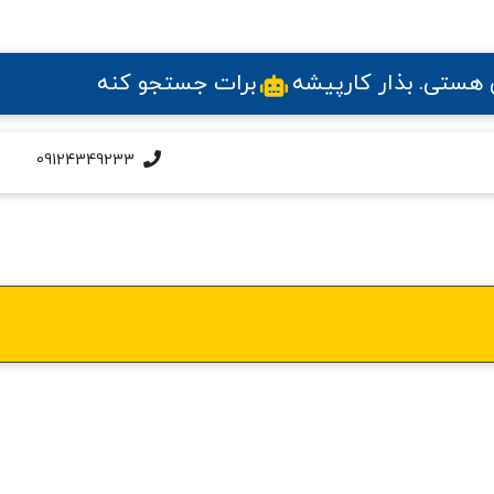
ی هستی
. بذار کارپیشه
برات جستجو کنه
09124349233