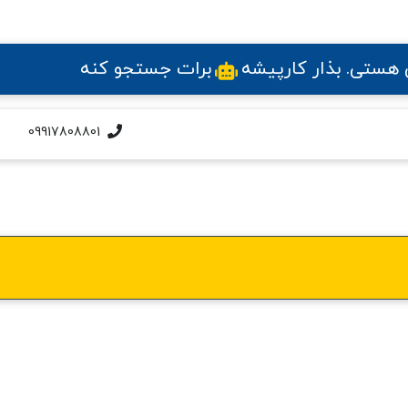
ی هستی
. بذار کارپیشه
برات جستجو کنه
09917808801