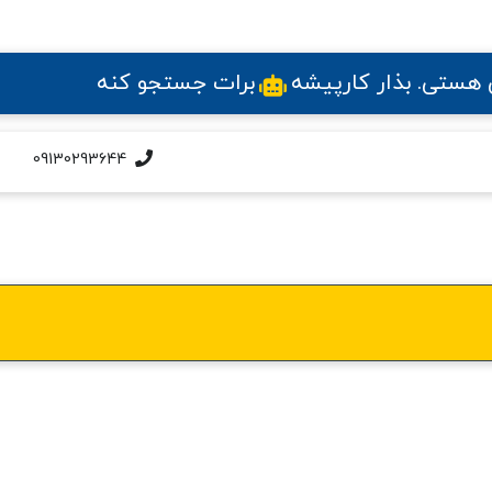
ی هستی
. بذار کارپیشه
برات جستجو کنه
09130293644