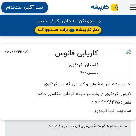
ثبت آگهی استخدام
ورود
ثبت
آماده
به
آگهی
استخدام
ثبت
ثبت
جستجو نکن! به جاش بگو کی هستی
به
پنل
آماده
نشان
منابع
رزومه
آگهی
تبادل
بذار کارپیشه
برات جستجو کنه
کار
دوره
به
شده‌ها
ارتقای
استخدام
نظر
مقاله
آموزشی
کار
کتاب
شغلی
فایل‌و‌قالب
اخبار
جستجوی
نرم‌افزار
بلاگ
کاریابی فانوس
کد: 75783743
بخش
استخدام
کارجویان
کارپیشه
کارفرمایان
(رزومه)
گلستان، کردکوی
تاسیس 1400
موسسه مشاوره شغلی و کاریابی فانوس کردکوی
آدرس:
کردکوی خ ولیعصر طبقه فوقانی عکاسی حامد
تلفن:
01734348475
مدیریت:
لیلا تیموری
متاسفانه هیچ فرصت شغلی برای این جستجو یافت نشد.