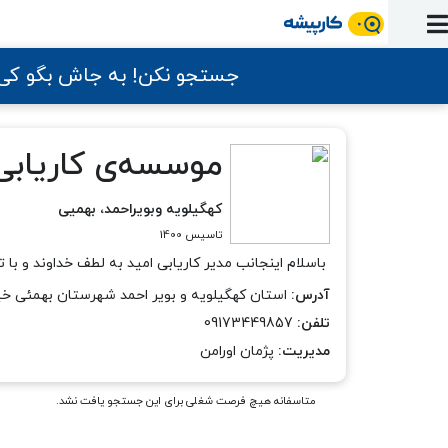
ورود
ثبت
آماده
به
آگهی
استخدام
ثبت
ثبت
به
جستجو نکن! به جاش بگو ک
پنل
آماده
نشان
منابع
رزومه
آگهی
تبادل
کار
دوره
به
شده‌ها
ارتقای
استخدام
نظر
مقاله
آموزشی
کار
کتاب
شغلی
فایل‌و‌قالب
موسسه‌ی کاریابی
اخبار
جستجوی
نرم‌افزار
بلاگ
بخش
استخدام
کارجویان
کارپیشه
کارفرمایان
کهگیلویه وبویراحمد، بهمیی
(رزومه)
تاسیس 1400
باسلام اینجانب مدیر کاریابی امید به لطف خداوند و با
آدرس:
استان کهگیلویه و بویر احمد شهرستان بهمئی خی
تلفن:
09173449857
مدیریت:
پژمان اورامن
متاسفانه هیچ فرصت شغلی برای این جستجو یافت نشد.