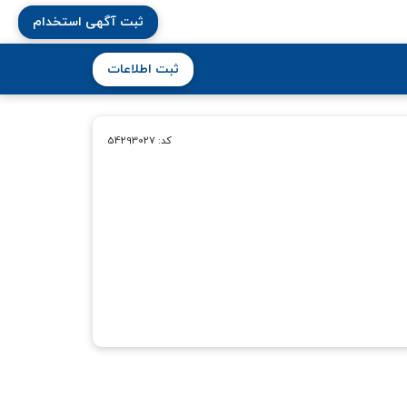
ثبت آگهی استخدام
ثبت اطلاعات
کد: 54293027