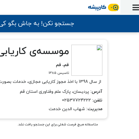
ورود
ثبت
آماده
به
آگهی
استخدام
ثبت
ثبت
به
جستجو نکن! به جاش بگو ک
پنل
آماده
نشان
منابع
رزومه
آگهی
تبادل
کار
دوره
به
شده‌ها
ارتقای
استخدام
نظر
مقاله
آموزشی
کار
کتاب
شغلی
فایل‌و‌قالب
موسسه‌ی کاریابی
اخبار
جستجوی
نرم‌افزار
بلاگ
بخش
استخدام
کارجویان
کارپیشه
کارفرمایان
قم، قم
(رزومه)
تاسیس 1385
از سال 1398 با اخذ مجوز کاریابی مجازی، خدمات بصورت آنلاین و غیر حضوری ارائه می گردد.
آدرس:
پردیسان، پارک علم وفناوری استان قم
تلفن:
02537724222
مدیریت:
شهاب الدین خدمت
متاسفانه هیچ فرصت شغلی برای این جستجو یافت نشد.