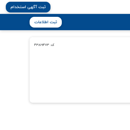
ثبت آگهی استخدام
ثبت اطلاعات
کد: 43819473