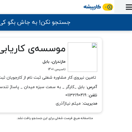
ورود
ثبت
آماده
به
آگهی
استخدام
ثبت
ثبت
به
جستجو نکن! به جاش بگو ک
پنل
آماده
نشان
منابع
رزومه
آگهی
تبادل
کار
دوره
به
شده‌ها
ارتقای
استخدام
نظر
مقاله
آموزشی
کار
کتاب
شغلی
فایل‌و‌قالب
موسسه‌ی کاریابی 
اخبار
جستجوی
نرم‌افزار
بلاگ
بخش
استخدام
کارجویان
کارپیشه
کارفرمایان
مازندران، بابل
(رزومه)
تاسیس 1401
تامین نیروی کار مشاوره شغلی ثبت نام از کارجویان ثبت
آدرس:
بابل _کارگر _ به سمت سبزه میدان _ پاساژ تند
تلفن:
01132190419
مدیریت:
میثم نیازآذری
متاسفانه هیچ فرصت شغلی برای این جستجو یافت نشد.