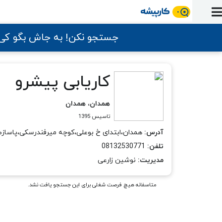
ورود
ثبت
آماده
به
آگهی
استخدام
ثبت
ثبت
به
جستجو نکن! به جاش بگو ک
پنل
آماده
نشان
منابع
رزومه
آگهی
تبادل
کار
دوره
به
شده‌ها
ارتقای
استخدام
نظر
مقاله
آموزشی
کار
کتاب
شغلی
فایل‌و‌قالب
کاریابی پیشرو
اخبار
جستجوی
نرم‌افزار
بلاگ
بخش
استخدام
کارجویان
کارپیشه
کارفرمایان
همدان، همدان
(رزومه)
تاسیس 1395
آدرس:
همدان،ابتدای خ بوعلی،کوچه میرفندرسکی،پاسازصدر
تلفن:
08132530771
مدیریت:
نوشین زارعی
متاسفانه هیچ فرصت شغلی برای این جستجو یافت نشد.