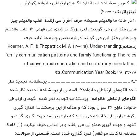
۱۰ در خانه ما والدینم همیشه حرف آخر را می زنند.
۱۱ اغلب والدینم چیز
هایی مثل این می گویند: وقتی بزرگ تر شدی می فهمی.
۱۲ اغلب والدینم
چیز هایی مثل این می گویند: درباره بعضی چیزه ها نباید حرف
زد.
منابع:
Koerner, A. F., & Fitzpatrick M. A. (2002a). Under-standing
family communication patterns and family functioning: The roles
of conversation orientation and conformity orientation.
👈
Communication Year Book
, 28, 36-68.
👉
_________________________________
پرسشنامه
تجدید
نظر
شده
الگوهای
ارتباطی
خانواده
۲- قسمتی از پرسشنامه
تجدید
نظر
شده
الگوهای
ارتباطی
خانواده :
پرسشنامه تجدید نظر شده الگوهای ارتباطی
خانواده دارای ۲۶ سوال بوده که و هدف از این پرسشنامه اندازه گیری
الگوهای ارتباطی خانواده می باشد که دارای دو بعد جهت گیری گفت و
شنود و جهت گیری همنوایی می باشد و بر اساس طیف لیکرت ( از کاملا
مخالفم تا کاملا موافقم ) نمره گذاری شده است.
قسمتی از سوالات: