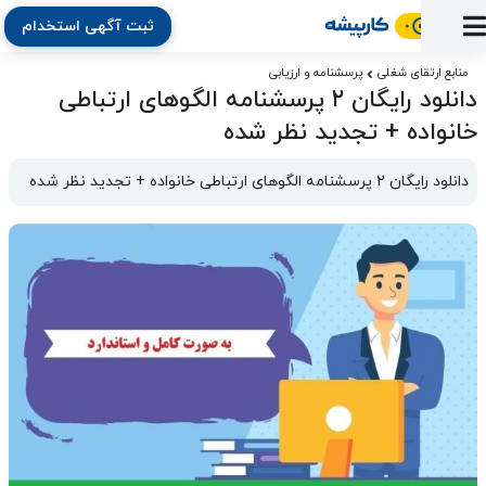
ثبت آگهی استخدام
ورود
ثبت
آماده
به
آگهی
استخدام
ثبت
ثبت
منابع ارتقای شغلی
پرسشنامه و ارزیابی
به
پنل
دانلود رایگان ۲ پرسشنامه الگوهای ارتباطی
آماده
نشان
منابع
رزومه
آگهی
تبادل
کار
دوره
به
خانواده + تجدید نظر شده
شده‌ها
ارتقای
استخدام
نظر
مقاله
آموزشی
کار
کتاب
شغلی
فایل‌و‌قالب
اخبار
جستجوی
نرم‌افزار
بلاگ
دانلود رایگان 2 پرسشنامه الگوهای ارتباطی خانواده + تجدید نظر شده
بخش
استخدام
کارجویان
کارپیشه
کارفرمایان
(رزومه)