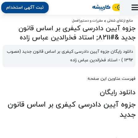
ثبت آگهی استخدام
ورود
ثبت
آماده
به
آگهی
استخدام
ثبت
ثبت
منابع ارتقای شغلی
مقررات و دستورالعمل
به
پنل
جزوه آیین دادرسی کیفری بر اساس قانون
آماده
نشان
منابع
رزومه
آگهی
تبادل
کار
دوره
به
جدید &#8211; استاد فخرالدین عباس زاده
شده‌ها
ارتقای
استخدام
نظر
مقاله
آموزشی
کار
کتاب
شغلی
فایل‌و‌قالب
اخبار
جستجوی
نرم‌افزار
بلاگ
دانلود رایگان جزوه آیین دادرسی کیفری بر اساس قانون جدید (مصوب 
بخش
استخدام
کارجویان
کارپیشه
1392 ) - استاد فخرالدین عباس زاده
کارفرمایان
(رزومه)
فهرست عناوین این صفحه
دانلود رایگان
جزوه آیین دادرسی کیفری بر اساس قانون
جدید