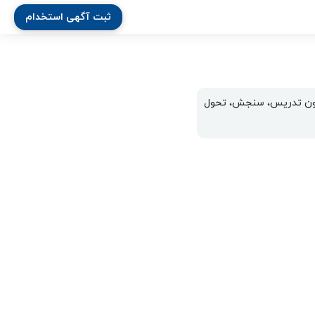
ثبت آگهی استخدام
دانلود رایگان منابع اختصاصی مربی پرورشی استخدامی آموزش و پرورش 1402- روانشناسی پرورشی، فنون تدریس، سنجش، تحول 