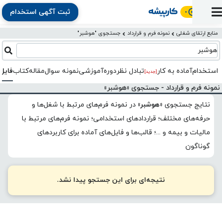
ثبت آگهی استخدام
ورود
ثبت
آماده
به
آگهی
استخدام
ثبت
ثبت
منابع ارتقای شغلی
نمونه فرم و قرارداد
جستجوی "هوشبر"
به
پنل
آماده
نشان
منابع
رزومه
آگهی
تبادل
کار
هوشبر
دوره
به
شده‌ها
ارتقای
استخدام
نظر
مقاله
آموزشی
کار
کتاب
استخدام
آماده به کار
تبادل‌ نظر
دوره‌آموزشی
نمونه سوال
مقاله
کتاب
فایل
شغلی
[جدید]
فایل‌و‌قالب
اخبار
جستجوی
نرم‌افزار
بلاگ
بخش
نمونه فرم و قرارداد - جستجوی «هوشبر»
استخدام
کارجویان
کارپیشه
کارفرمایان
(رزومه)
نتایج جستجوی
«هوشبر»
در
نمونه فرم‌های مرتبط با شغل‌ها و
حرفه‌های مختلف؛ قراردادهای استخدامی؛ نمونه فرم‌های مرتبط با
مالیات و بیمه و ...؛ قالب‌ها و فایل‌های آماده برای کاربردهای
گوناگون
نتیجه‌ای برای این جستجو پیدا نشد.