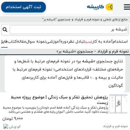
ثبت آگهی استخدام
ورود
ثبت
آماده
به
آگهی
استخدام
ثبت
ثبت
منابع ارتقای شغلی
نمونه فرم و قرارداد
جستجوی "شیشه بر"
به
پنل
آماده
نشان
منابع
رزومه
آگهی
تبادل
کار
شیشه بر
دوره
به
شده‌ها
ارتقای
استخدام
نظر
مقاله
آموزشی
کار
کتاب
استخدام
آماده به کار
تبادل‌ نظر
دوره‌آموزشی
نمونه سوال
مقاله
کتاب
فایل
شغلی
[جدید]
فایل‌و‌قالب
اخبار
جستجوی
نرم‌افزار
بلاگ
بخش
نمونه فرم و قرارداد - جستجوی «شیشه بر»
استخدام
کارجویان
کارپیشه
کارفرمایان
(رزومه)
نتایج جستجوی
«شیشه بر»
در
نمونه فرم‌های مرتبط با شغل‌ها و
حرفه‌های مختلف؛ قراردادهای استخدامی؛ نمونه فرم‌های مرتبط با
مالیات و بیمه و ...؛ قالب‌ها و فایل‌های آماده برای کاربردهای
گوناگون
پژوهش تحقیق تفکر و سبک زندگی | موضوع پروژه محیط
زیست
پژوهش تفکر و سبک زندگی آماده فقط اسم خودتان را بنویسید با موضوع محیط 
زیست دانلود کنید مناسب دانش آموزان پایه های هشتم و هفتمی می باشد
9,000 تومان
نمونه فرم و قرارداد
گو-ویکی