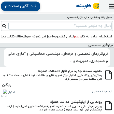
ثبت آگهی استخدام
ورود
ثبت
آماده
به
آگهی
استخدام
ثبت
ثبت
منابع ارتقای شغلی
نرم‌افزار تخصصی
به
پنل
آماده
نشان
منابع
رزومه
آگهی
تبادل
کار
دنبال چه منبعی هستید؟
دوره
به
شده‌ها
ارتقای
استخدام
نظر
مقاله
آموزشی
کار
کتاب
استخدام
آماده به کار
تبادل‌ نظر
دوره‌آموزشی
نمونه سوال
مقاله
کتاب
فایل 
شغلی
[جدید]
فایل‌و‌قالب
اخبار
جستجوی
نرم‌افزار
بلاگ
بخش
نرم‌افزار تخصصی
استخدام
کارجویان
کارپیشه
کارفرمایان
(رزومه)
نرم‌افزارهای تخصصی و حرفه‌ای، مهندسی، محاسباتی و آماری، مالی
و حسابداری، مدیریت و ...
دانلود نسخه جدید نرم افزار «عدالت همراه»
به گزارش پایگاه خبری اختبار مرکز آمار و فناوری اطلاعات قوه قضاییه نسخه ۱.۳.۸ نرم 
افزار عدالت همراه را منتشر کرد.
رایگان
نرم‌افزار تخصصی
اختبار
رونمایی از اپلیکیشن عدالت همراه
رییس مرکز آمار و فناوری اطلاعات قوه قضاییه در نشست خبری امروز خود از ارائه 
اپلیکیشن (نرم افزار تلفن همراه ) عدالت همراه خبر داد.