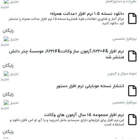
مقررات و دستورالعمل
اختبار
دانلود نسخه ۱.۵ نرم افزار «عدالت همراه»
مرکز آمار و فناوری اطلاعات قوه قضاییه نسخه ۱.۵ نرم افزار عدالت همراه را منتشر 
کرد. دانلود کنید
رایگان
نرم‌افزار تخصصی
اختبار
نرم افزار &#8220;آزمون ساز وکالت&#8221; موسسۀ چتر دانش
منتشر شد
رایگان
نمونه سوال و آزمون
اختبار
انتشار نسخه موبایلی نرم‌ افزار دستور
رایگان
نرم‌افزار تخصصی
اختبار
نرم افزار مجموعه ۱۵ سال آزمون های وکالت
این نرم افزار برای ابزارهای دارای سیستم عامل اندروید و یا آی او اس قابل دانلود و 
استفاده است
رایگان