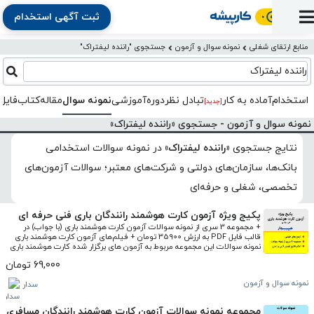
ثبت آگهی استخدام
ورود
ثبت
آماده
به
آگهی
استخدام
ثبت
ثبت
منابع ارتقای شغلی
نمونه سوال و آزمون
جستجوی "راننده لیفتراک"
به
پنل
آماده
نشان
منابع
رزومه
آگهی
تبادل
کار
راننده لیفتراک
دوره
به
شده‌ها
ارتقای
استخدام
نظر
مقاله
آموزشی
کار
کتاب
استخدام
آماده به کار
تبادل‌ نظر
دوره‌آموزشی
نمونه سوال
مقاله
کتاب
فایل
شغلی
[جدید]
فایل‌و‌قالب
اخبار
جستجوی
نرم‌افزار
بلاگ
بخش
نمونه سوال و آزمون - جستجوی «راننده لیفتراک»
استخدام
کارجویان
کارپیشه
کارفرمایان
(رزومه)
نتایج جستجوی
«راننده لیفتراک»
در
نمونه سوالات استخدامی
بانک‌ها، سازمان‌های دولتی و شرکت‌های معتبر؛ سوالات آزمون‌های
تخصصی، شغلی و حرفه‌ای
پکیج ویژه آزمون کارت هوشمند رانندگان باری فنی حرفه ای
+ مجموعه 3 سری از نمونه سوالات آزمون کارت هوشمند باری (با جواب) در 
قالب فایل PDF به ارزش 35900 تومان + فیلم‌های آزمون کارت هوشمند باری 
نمونه سوالات این مجموعه مربوط به آزمون های برگزار شده کارت هوشمند باری 
در دی، بهمن و اسفند 99 است.
69,000 تومان
نمونه سوال و آزمون
سدار
مجموعه نمونه سوالات آزمون کارت هوشمند رانندگان مسافری