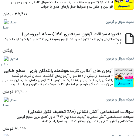
اسفند 99 (3 سری – 150 سوال) با جواب + 70 سوال تالیفی دروس مهار بار، 
قوانین و مقررات و ضوابط حمل بارهای عادی با جواب
35,900 تومان
نمونه سوال و آزمون
سدار
دفترچه سوالات آزمون سردفتری ۱۴۰۱ (نسخه غیررسمی)
جهت دانلودپی دی اف دفترچه سوالات آزمون سردفتری ۱۴۰۱ همراه با کلید اینجا کلیک 
کنید
رایگان
نمونه سوال و آزمون
اختبار
آزمون های آنلاین کارت هوشمند رانندگان باری – سطح طلایی
+ استفاده از بیش از 150 سوال آزمون‌های گذشته امتحان کارت هوشمند 
رانندگان باری + 6 آزمون به تفکیک هر درس + 3 آزمون جامع با خرید این محصول 
می‌توانید آمادگی خود برای امتحان کارت هوشمند رانندگان باری را بالا ببرید.
49,900 تومان
نمونه سوال و آزمون
سدار
سوالات استخدامی آتش نشانی (۸۰٪ تخفیف تکرار نشدنی)
سوالات استخدامی آتش نشانی با آپدیت شده بهار 1402 حاول کامل ترین منابع آزمون 
استخدامی آتش نشانی و تضمین موفقیت شما به همرا پاسخ نامه
81,000 تومان