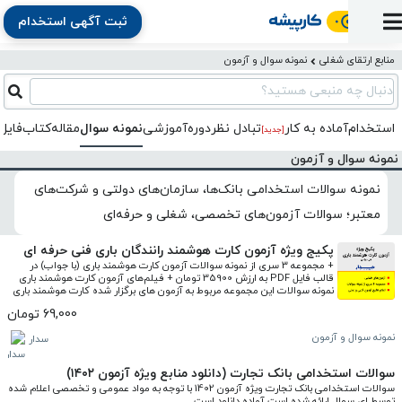
ثبت آگهی استخدام
ورود
ثبت
آماده
به
آگهی
استخدام
ثبت
ثبت
منابع ارتقای شغلی
نمونه سوال و آزمون
به
پنل
آماده
نشان
منابع
رزومه
آگهی
تبادل
کار
دنبال چه منبعی هستید؟
دوره
به
شده‌ها
ارتقای
استخدام
نظر
مقاله
آموزشی
کار
کتاب
استخدام
آماده به کار
تبادل‌ نظر
دوره‌آموزشی
نمونه سوال
مقاله
کتاب
فایل
شغلی
[جدید]
فایل‌و‌قالب
اخبار
جستجوی
نرم‌افزار
بلاگ
بخش
نمونه سوال و آزمون
استخدام
کارجویان
کارپیشه
کارفرمایان
(رزومه)
نمونه سوالات استخدامی بانک‌ها، سازمان‌های دولتی و شرکت‌های
معتبر؛ سوالات آزمون‌های تخصصی، شغلی و حرفه‌ای
پکیج ویژه آزمون کارت هوشمند رانندگان باری فنی حرفه ای
+ مجموعه 3 سری از نمونه سوالات آزمون کارت هوشمند باری (با جواب) در 
قالب فایل PDF به ارزش 35900 تومان + فیلم‌های آزمون کارت هوشمند باری 
نمونه سوالات این مجموعه مربوط به آزمون های برگزار شده کارت هوشمند باری 
در دی، بهمن و اسفند 99 است.
69,000 تومان
نمونه سوال و آزمون
سدار
سوالات استخدامی بانک تجارت (دانلود منابع ویژه آزمون ۱۴۰۲)
سوالات استخدامی بانک تجارت ویژه آزمون 1402 با توجه به مواد عمومی و تخصصی اعلام شده 
توسط ای سوال ارائه شده است آماده دانلود است.