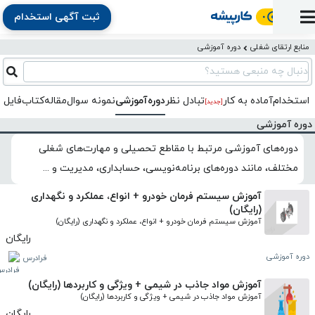
ثبت آگهی استخدام
ورود
ثبت
آماده
به
آگهی
استخدام
ثبت
ثبت
منابع ارتقای شغلی
دوره آموزشی
به
پنل
آماده
نشان
منابع
رزومه
آگهی
تبادل
کار
دنبال چه منبعی هستید؟
دوره
به
شده‌ها
ارتقای
استخدام
نظر
مقاله
آموزشی
کار
کتاب
استخدام
آماده به کار
تبادل‌ نظر
دوره‌آموزشی
نمونه سوال
مقاله
کتاب
فایل 
شغلی
[جدید]
فایل‌و‌قالب
اخبار
جستجوی
نرم‌افزار
بلاگ
بخش
دوره آموزشی
استخدام
کارجویان
کارپیشه
کارفرمایان
(رزومه)
دوره‌های آموزشی مرتبط با مقاطع تحصیلی و مهارت‌های شغلی
مختلف، مانند دوره‌های برنامه‌نویسی، حسابداری، مدیریت و ...
آموزش سیستم فرمان خودرو + انواع، عملکرد و نگهداری
(رایگان)
آموزش سیستم فرمان خودرو + انواع، عملکرد و نگهداری (رایگان)
رایگان
دوره آموزشی
فرادرس
آموزش مواد جاذب در شیمی + ویژگی‌ و کاربردها (رایگان)
آموزش مواد جاذب در شیمی + ویژگی‌ و کاربردها (رایگان)
رایگان