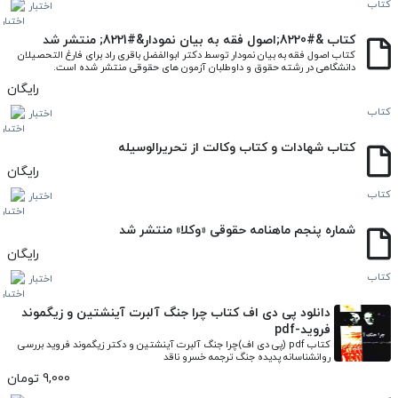
کتاب
اختبار
کتاب &#8220;اصول فقه به بیان نمودار&#8221; منتشر شد
کتاب اصول فقه به بیان نمودار توسط دکتر ابوالفضل باقری راد برای فارغ التحصیلان 
دانشگاهی در رشته حقوق و داوطلبان آزمون های حقوقی منتشر شده است.
رایگان
کتاب
اختبار
کتاب شهادات و کتاب وکالت از تحریرالوسیله
رایگان
کتاب
اختبار
شماره پنجم ماهنامه حقوقی «وکلا» منتشر شد
رایگان
کتاب
اختبار
دانلود پی دی اف کتاب چرا جنگ آلبرت آینشتین و زیگموند
فروید-pdf
کتاب pdf (پی دی اف)چرا جنگ آلبرت آینشتین و دکتر زیگموند فروید بررسی 
روانشناسانه پدیده جنگ ترجمه خسرو ناقد
9,000 تومان