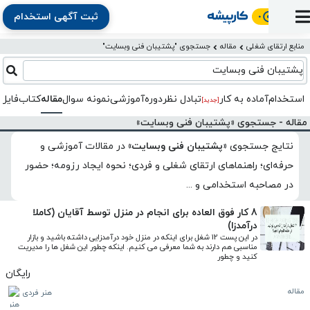
ثبت آگهی استخدام
ورود
ثبت
آماده
به
آگهی
استخدام
ثبت
ثبت
منابع ارتقای شغلی
مقاله
جستجوی "پشتیبان فنی وبسایت"
به
پنل
آماده
نشان
منابع
رزومه
آگهی
تبادل
کار
پشتیبان فنی وبسایت
دوره
به
شده‌ها
ارتقای
استخدام
نظر
مقاله
آموزشی
کار
کتاب
استخدام
آماده به کار
تبادل‌ نظر
دوره‌آموزشی
نمونه سوال
مقاله
کتاب
فایل 
شغلی
[جدید]
فایل‌و‌قالب
اخبار
جستجوی
نرم‌افزار
بلاگ
بخش
مقاله - جستجوی «پشتیبان فنی وبسایت»
استخدام
کارجویان
کارپیشه
کارفرمایان
(رزومه)
نتایج جستجوی
«پشتیبان فنی وبسایت»
در
مقالات آموزشی و
حرفه‌ای؛ راهنماهای ارتقای شغلی و فردی؛ نحوه ایجاد رزومه؛ حضور
در مصاحبه استخدامی و ...
8 کار فوق العاده برای انجام در منزل توسط آقایان (کاملا
درآمدزا)
در این پست 12 شغل برای اینکه در منزل خود درآمدزایی داشته باشید و بازار 
مناسبی هم دارند به شما معرفی می کنیم. اینکه چطور این شغل ها را مدیریت 
کنید و چطور
رایگان
مقاله
هنر فردی