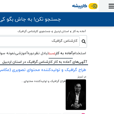
ورود
ثبت
آماده
به
آگهی
استخدام
ثبت
ثبت
به
جستجو نکن! به جاش بگو ک
پنل
آماده
نشان
منابع
رزومه
آگهی
تبادل
کار
دوره
به
شده‌ها
ارتقای
استخدام
آماده به کار
استان اردبیل
جستجوی کارشناس گرافیک
نظر
مقاله
آموزشی
کار
کتاب
شغلی
فایل‌و‌قالب
اخبار
جستجوی
نرم‌افزار
کارشناس گرافیک
بلاگ
بخش
استخدام
کارجویان
کارپیشه
کارفرمایان
استخدام
آماده به کار
تبادل‌ نظر
دوره‌آموزشی
نمونه سوا
(رزومه)
[جدید]
آگهی‌های آماده به کار کارشناس گرافیک در استان اردبیل
طراح گرافیک و تولیدکننده محتوای تصویری (عکاسی
در تبریز
طراح گرافیک و تولیدکننده محتوای...