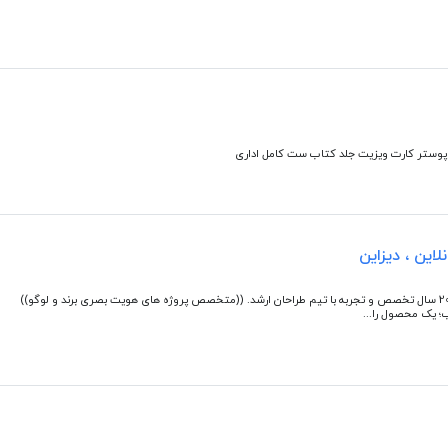
پوستر کارت ویزیت جلد کتاب ست کامل اداری
این ، دیزاین
استودیو تخصصی و حرفه ای خلاقیت و طراحی گرافیک 20 سال تخصص و تجربه با تیم طراحان ارشد. ((متخصص پروژه های هویت بصری برند و لوگو))
ب؛ یک محصول را...