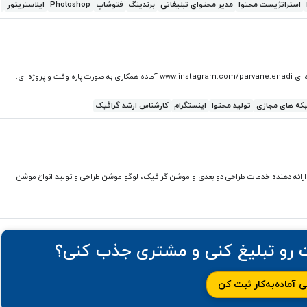
استراتژيست محتوا
مدیر محتوای تبلیغاتی
برندینگ
فتوشاپ
Photoshop
ایلاستریتور
r
طرحی لوگو طراحی کاتالوگ طراحی پوستر فوق لیسانس گرافیک کاملا حرفه ای www.instagram.com/parvane.enadi آماده همکاری به صورت پاره وقت و پروژه ای.
که های مجازی
تولید محتوا
اینستگرام
کارشناس ارشد گرافیک
رائه دهنده خدمات طراحی دو بعدی و موشن گرافیک، لوگو موشن طراحی و تولید انواع موشن
ت رو تبلیغ کنی و مشتری جذب کنی؟
 آماده‌به‌کار ثبت کن