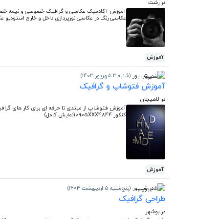
در رشت
آموزش آکادمیک عکاسی و گرافیک خصوصی و نیمه خصوصی
عکاسی رنگ در عکاسی نورپردازی داخل و خارج استودیو عک
آموزش
در شیپور
(شنبه 3 شهریور 1403)
آموزش فتوشاپ و گرافیک
در لاهیجان
کنکور 0905XXX4844(نمایش کامل)
آموزش
در شیپور
(پنج‌شنبه 5 اردیبهشت 1404)
طراحی گرافیک
در بوشهر