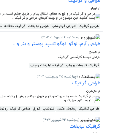
طراحی و گرافیک
در تهران
طراحی و گرافیک در واقع به معنای انتقال پیام از طریق چشم است. در ط
چشم کشید. این موضوع در اولویت کارهای طراحی و گرافیک...
طراحی گرافیک
آموزش فوتوشاپ
طراحی تبلیغات
گرافیک خلاقانه
طر
در شیپور
(سه‌شنبه 4 اردیبهشت 1403)
طراحی آرم. لوگو. لوگو تایپ. پوستر و بنر و...
در هیدج
طراحی توسط کارشناس گرافیک
گرافیک، تبلیغات و چاپ
گرافیک، تبلیغات و چاپ
در ایستگاه
(چهارشنبه 25 اردیبهشت 1404)
طراحی گرافیک
در مازندران
طراح گرافیک هسم به صورت دورکاری قبول میکنم. بیش از پانزده سال سا
چنلنیوم، کاور موزیک و...
طراحی گرافیک
روتوش عکس
فتوشاپ
کورل
طراحی گرافیک
روتو
در شیپور
(پنج‌شنبه 22 شهریور 1403)
گرافیک تبایغات