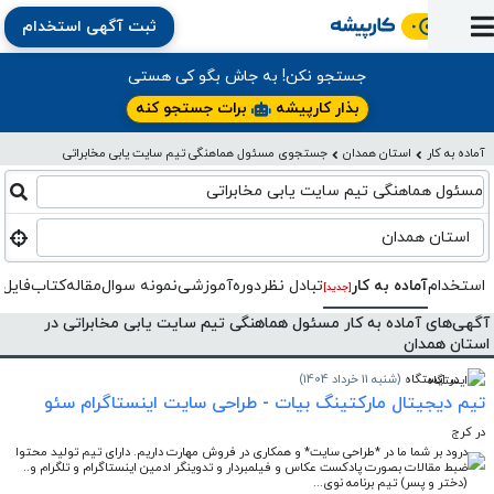
ثبت آگهی استخدام
ورود
ثبت
آماده
به
آگهی
استخدام
ثبت
ثبت
جستجو نکن! به جاش بگو کی هستی
به
پنل
آماده
نشان
منابع
رزومه
آگهی
تبادل
بذار کارپیشه
برات جستجو کنه
کار
دوره
به
شده‌ها
ارتقای
استخدام
نظر
مقاله
آماده به کار
استان همدان
جستجوی مسئول هماهنگی تیم سایت یابی مخابراتی
آموزشی
کار
کتاب
شغلی
فایل‌و‌قالب
اخبار
جستجوی
نرم‌افزار
بلاگ
مسئول هماهنگی تیم سایت یابی مخابراتی
بخش
استخدام
کارجویان
کارپیشه
کارفرمایان
(رزومه)
استان همدان
استخدام
آماده به کار
تبادل‌ نظر
دوره‌آموزشی
نمونه سوال
مقاله
کتاب
فایل 
[جدید]
آگهی‌های آماده به کار مسئول هماهنگی تیم سایت یابی مخابراتی در
استان همدان
در ایستگاه
(شنبه 11 خرداد 1404)
تیم دیجیتال مارکتینگ بیات - طراحی سایت اینستاگرام سئو
در کرج
درود بر شما ما در *طراحی سایت* و همکاری در فروش مهارت داریم. دارای تیم تولید محتوا
ضبط مقالات بصورت پادکست عکاس و فیلمبردار و تدوینگر ادمین اینستاگرام و تلگرام و..
(دختر و پسر) تیم برنامه نوی...