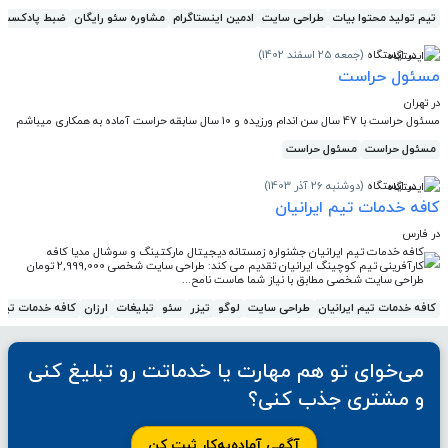
تیم تولید محتوا بیات
طراحی سایت
ادمین اینستاگرام
مشاوره سئو رایگان
ضبط پادکست ت
در ایستگاه
(جمعه 25 اسفند 1402)
مسئول حراست
در تهران
مسئول حراست با 47 سال سن اندام ورزیده و 10 سال سابقه حراست آماده به همکاری میباشم
مسئول حراست
مسئول حراست
در ایستگاه
(دوشنبه 26 آذر 1403)
کافه خدمات تیم ایرانیان
در فارس
کافه خدمات تیم ایرانیان جشنواره زمستانه دیجیتال مارکتینگ و سوشال مدیا کافه
کارآفرینی تیم کوچینگ ایرانیان تقدیم می کند: طراحی سایت شخصی 2,999,000 تومان
طراحی سایت شخصی مطابق با نیاز شما هاست نامح...
کافه خدمات تیم ایرانیان
طراحی سایت
لوگو
تیزر
سئو
تبلیغات
ارزان
کافه خدمات تیم
می‌خوای تو هم مهارت یا خدماتت رو تبلیغ کنی
و مشتری جذب کنی؟
آگهی آماده‌به‌کار ثبت کن