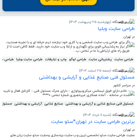
در ایستگاه
(چهارشنبه 25 اردیبهشت 1404)
طراحی سایت وبلیا
در تهران
اگر برای طراحی وب سایت شخصی و یا کاری خود نیازمند تیم حرفه ای و با تجربه هستید،
اگر نیاز به پشتیبانی قوی برای نگهداری و ارتقا وب سایت خود دارید، فقط کافی است تا از
طریق راه های ارتباطی با ما در تماس ب...
طراحی سایت
پشتیبانی سایت
طراحی لوگو
چاپ و تبلیغات
طراحی سایت وبلیا
طراحی سا
در ایستگاه
(جمعه 25 اسفند 1402)
مسئول فنی صنایع غذایی و آرایشی و بهداشتی
در سراسر کشور
– خانم دارای فوق لیسانس میکروبیولوژی – دارای مدرک مسئول فنی – کارتابل فعال و تایید
شده در سامانه – آماده همکاری غیرحضوری شماره تماس 0****
مسئول فنی صنایع غذایی و آرایشی و بهداشتی
صنایع غذایی
آرایشی و بهداشتی
مسئول ف
در ایستگاه
(شنبه 11 خرداد 1404)
برترین طراحی سایت در تهران*سئو سایت
در تهران
سایت طراحی سایت سئو تخصصی ترین وب سایت برندسازی وسایت سئو سایت زبان های