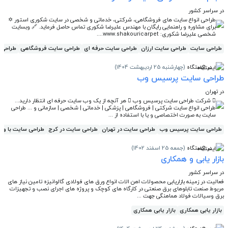
در سراسر کشور
طراحی انواع سایت های فروشگاهی، شرکتی، خدماتی و شخصی در سایت شکوری استور ✡️
برای مشاوره و راهنمایی رایگان با مهندس علیرضا شکوری تماس حاصل فرماید. 🔗 وبسایت
شخصی علیرضا شکوری: www.shakouricarpet....
طراحی سایت
طراحی سایت ارزان
طراحی سایت حرفه ای
طراحی سایت فروشگاهی
طراحی 
در ایستگاه
(چهارشنبه 25 اردیبهشت 1404)
طراحی سایت پرسیس وب
در تهران
 شرکت طراحی سایت پرسیس وب  هر آنچه از یک وب سایت حرفه ای انتظار دارید...
طراحی انواع سایت شرکتی | فروشگاهی | پزشکی | خدماتی | شخصی | سازمانی و ... طراحی
سایت به صورت اختصاصی و یا با استفاده از ...
طراحی سایت پرسیس وب
طراحی سایت در تهران
طراحی سایت در کرج
طراحی سایت با ور
در ایستگاه
(جمعه 25 اسفند 1402)
بازار یابی و همکاری
در سراسر کشور
فعالیت در زمینه بازاریابی محصولات اهن الات انواع ورق های فولادی گالوانیزه تامین نیاز های
مربوط صنعت تابلوهای برق صنعتی در کارگاه های کوچک و پروژه های اجرای نصب و تجهیزات
برق وسیالات فولاد هماهنگی جهت ...
بازار یابی همکاری
بازار یابی همکاری