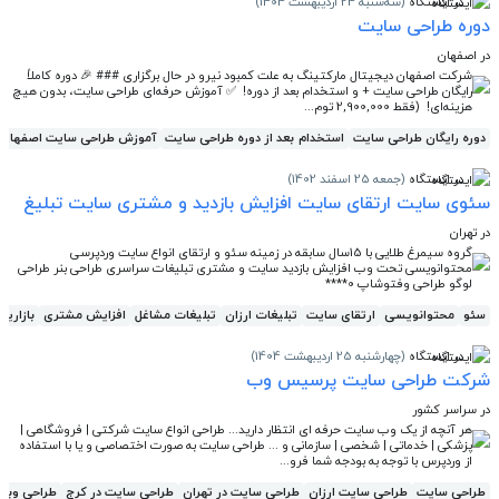
در ایستگاه
(سه‌شنبه 24 اردیبهشت 1404)
دوره طراحی سایت
در اصفهان
شرکت اصفهان دیجیتال مارکتینگ به علت کمبود نیرو در حال برگزاری ### 🎉 دوره کاملاً
رایگان طراحی سایت + و استخدام بعد از دوره! ✅ آموزش حرفه‌ای طراحی سایت، بدون هیچ
هزینه‌ای! (فقط 2,900,000 توم...
دوره رایگان طراحی سایت
استخدام بعد از دوره طراحی سایت
آموزش طراحی سایت اصفهان
در ایستگاه
(جمعه 25 اسفند 1402)
سئوی سایت ارتقای سایت افزایش بازدید و مشتری سایت تبلیغ
در تهران
گروه سیمرغ طلایی با 15سال سابقه در زمینه سئو و ارتقای انواع سایت وردپرسی
محتوانویسی تحت وب افزایش بازدید سایت و مشتری تبلیغات سراسری طراحی بنر طراحی
لوگو طراحی وفتوشاپ 0****
سئو
محتوانویسی
ارتقای سایت
تبلیغات ارزان
تبلیغات مشاغل
افزایش مشتری
بازاریا
در ایستگاه
(چهارشنبه 25 اردیبهشت 1404)
شرکت طراحی سایت پرسیس وب
در سراسر کشور
هر آنچه از یک وب سایت حرفه ای انتظار دارید... طراحی انواع سایت شرکتی | فروشگاهی |
پزشکی | خدماتی | شخصی | سازمانی و ... طراحی سایت به صورت اختصاصی و یا با استفاده
از وردپرس با توجه به بودجه شما فرو...
طراحی سایت
طراحی سایت ارزان
طراحی سایت در تهران
طراحی سایت در کرج
طراحی وبس