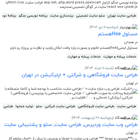
برنامه نویسی جنگو لاراول asp.net, php,word press,opencart فرانت سایت html /cssیا
next.jsیا react seo سایت در گوگل تضمینی صددرصد...
طراحی سایت تهران
سئو سایت تضمینی
برندسازی سایت
برنامه نویسی جنگو
برنامه نویس
در دیوار
(دوشنبه 11 دی 1402)
مسئول Hseهستم
در همدان
مسئول ایمنی(hse)هستم خانوم و بصورت پاره وقت امکان بازدید و نظارت بر پروژه رو دارم
خدمات پیشه و مهارت
خدمات پیشه و مهارت
در ایستگاه
(شنبه 11 خرداد 1404)
طراحی سایت فروشگاهی و شرکتی + اپلیکیشن در تهران
در تهران
⭐شرکت طراحی وب سازه سایت⭐️ ✅طراحی سایت متناسب با بودجه شما و کاملا منصفانه با
شرایط پرداخت به صورت اقساطی ✅ طراحی سایت اختصاصی یا وردپرسی | فروشگاهی |
شرکتی | پزشکی | خدماتی و .... ✅قابلیت پر...
طراحی سایت
طراحی سایت فروشگاهی
طراحی سایت شرکتی
سئو
تولید محتوا
طراحی سا
در ایستگاه
(پنج‌شنبه 26 اردیبهشت 1404)
طراحی وب سایت وردپرس, طراحی سایت, سئو و پشتیبانی سایت
در تهران
***وردپرس و جوملا *** طراحی وب سایت با جوملا و وردپرس با بیش از 10سال سابقه کار