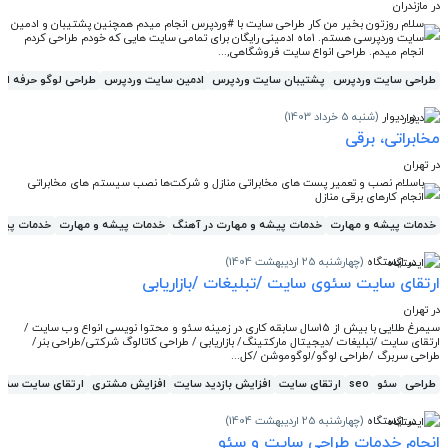
در مازندران
سلام روزتون بخیر من کار طراحی سایت با #وردپرس انجام میدم همچنین پشتیبان و ادمین
سایت وردپرسی هستم. 1ماه ادمینی رایگان برای تمامی سایت هایی که خودم طراحی کردم
انجام میدم. طراحی انواع سایت فروشگاهی,...
طراحی سایت وردپرس
پشتیبان سایت وردپرس
ادمین سایت وردپرس
طراحی لوگو حرفه ای
در دیوار
(شنبه 5 خرداد 1403)
مخابراتی، برقی
در تهران
باسلام نصب و تعمیر پست های مخابراتی منازل و شرکت‌ها نصب سیستم های مخابراتی
انجام کارهای برقی منازل
خدمات پیشه و مهارت
خدمات پیشه و مهارت در آهنگ
خدمات پیشه و مهارت
خدمات پیش
در ایستگاه
(چهارشنبه 25 اردیبهشت 1404)
ارتقای سایت سئوی سایت /تبلیغات /بازاریابی
در تهران
سیمرغ طلایی با بیش از 15سال سابقه کاری در زمینه سئو و محتوا نویسی انواع وب سایت /
ارتقای سایت /تبلیغات /دیجیتال مارکتینگ/ بازاریابی / طراحی کاتالوگ شرکتی/طراحی بنر/
طراحی سربرگ /طراحی لوگو/لوگوموشن /کل...
طراحی
سئو
seo
ارتقای سایت
افزایش بازدید سایت
افزایش مشتری
ارتقای سایت سئو
در ایستگاه
(چهارشنبه 25 اردیبهشت 1404)
انجام خدمات طراحی سایت و سئو