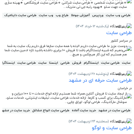
🔹طراحی سایت شخصی 🔹️طراحی سایت شرکتی 🔹️طراحی سایت فروشگاهی 🔸️بهینه سازی
سایت جهت سئو 🔸️بهبود رتبه جی تی متریک...
طراحی وب سایت
وردپرس
آموزش جوملا
طراح وب
وب سایت
طراحی سایت داینامیک
طر
در ایستگاه
(یک‌شنبه 12 خرداد 1404)
طراحی سایت
در سراسر کشور
دوست عزیز ما طراحی سایت داریم البته با همه سایت سازها فرق داریم یک سایت به شما
می‌دهیم که شبیه اینستاگرام باشد تا فروش 10 برابری داشته باشید تازه ادمین سایت شما
هم هستیم که این کار هیچکس و هیچ...
سایت
طراحی سایت
اینستاگرام
فروش
طراحی
اینستا
سایت
طراحی سایت
اینستاگرام
در ایستگاه
(پنج‌شنبه 26 اردیبهشت 1404)
طراحی سایت حرفه ای در مشهد
در خراسان
از ایجاد سایت تا فروش آنلاین همراه شما هستیم ارائه انواع خدمات 0 تا 100 دیزاین و
مارکتینگ برای کسب و کارها. ارائه خدمات طراحی سایت، تبلیغات اینترنتی، خدمات سئو،
سوشال مارکتینگ، طراحی لوگو، اوراق چاپی...
طراحی سایت در مشهد
خرید سایت آماده
طراحی سایت انواع مشاغل
خرید سایت در مشهد
در ایستگاه
(سه‌شنبه 24 اردیبهشت 1404)
طراحی سایت و لوگو