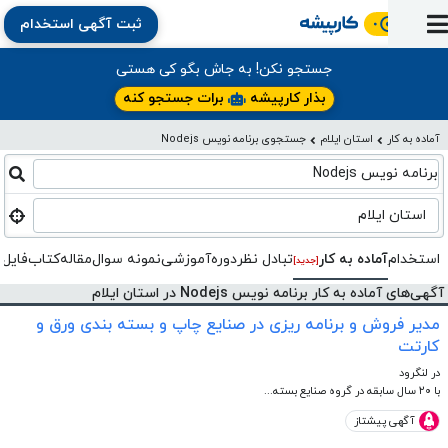
ثبت آگهی استخدام
ورود
ثبت
آماده
به
آگهی
استخدام
ثبت
ثبت
جستجو نکن! به جاش بگو کی هستی
به
پنل
آماده
نشان
منابع
رزومه
آگهی
تبادل
بذار کارپیشه
برات جستجو کنه
کار
دوره
به
شده‌ها
ارتقای
استخدام
نظر
مقاله
آماده به کار
استان ایلام
جستجوی برنامه نویس Nodejs
آموزشی
کار
کتاب
شغلی
فایل‌و‌قالب
اخبار
جستجوی
نرم‌افزار
بلاگ
برنامه نویس Nodejs
بخش
استخدام
کارجویان
کارپیشه
کارفرمایان
(رزومه)
استان ایلام
استخدام
آماده به کار
تبادل‌ نظر
دوره‌آموزشی
نمونه سوال
مقاله
کتاب
فایل 
[جدید]
آگهی‌های آماده به کار برنامه نویس Nodejs در استان ایلام
مدیر فروش و برنامه ریزی در صنایع چاپ و بسته بندی ورق و
کارتت
در لنگرود
با ۲۰ سال سابقه در گروه صنایع بسته...
آگهی پیشتاز