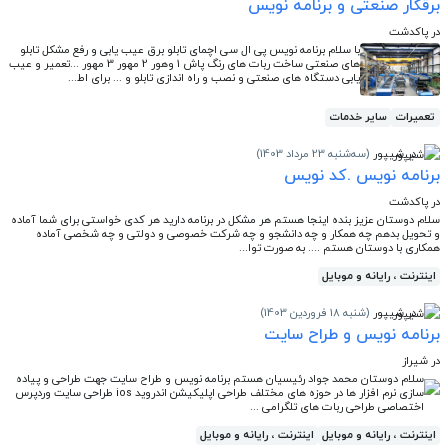
برقکار صنعتی و برنامه نویس
در پاکدشت
با سلام برنامه نویس پی ال سی اچمای تابلو برق عیب یابی و رفع مشکل تابلو
های صنعتی ساخت ربات های رنگ پاش 1 وهور 2 مهور 3 مهور ...تعمیر و عیب
یابی دستگاه های صنعتی و نصب و راه اندازی تابلو و ... برای اط...
تعمیرات
سایر خدمات
در شیپور
(سه‌شنبه 23 مرداد 1403)
برنامه نویس .کد نویس
در پاکدشت
سلام دوستان عزیز بنده اینجا هستم هر مشکل در برنامه دارید هر کدی خواستی برای شما آماده
و تحویل بدهم چه همکار و چه دانشجو و چه شرکت خصوصی و دولتی و چه شخصی آماده
همکاری با دوستان هستم .... به صورت توا...
اینترنت ، رایانه و موبایل
در شیپور
(شنبه 18 فروردین 1403)
برنامه نویس و طراح سایت
در شیراز
سلام دوستان محمد جواد رئیسیان هستم برنامه نویس و طراح سایت جهت طراحی و پیاده
سازی نرم افزار ها در حوزه های مختلف طراحی اپلیکیشن اندروید ios طراحی سایت وردپرس
اختصاصی طراحی ربات های تلگرامی ...
اینترنت ، رایانه و موبایل
اینترنت ، رایانه و موبایل