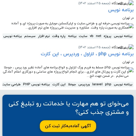
در ایستگاه
(جمعه 25 اسفند 1402)
برنامه نویس
در تهران
برنامه نویسی حرفه ای و طراحی سایت و اپلیکسشن موبایل به صورت پروژه ای و آماده
همکاری به صورت پاره وقت. مشاوره و مدیریت فنی پروژه های نرم افزاری...
برنامه نویس
پروژه
net
vb
سایت
برنامه
پاره وقت
نرم افزار
سیستم
برنامه نویس
پ
در ایستگاه
(جمعه 25 اسفند 1402)
برنامه نویس php ، لاراول ، وردپرس ، اپن کارت
در تهران
برنامه نویس php مسلط به فریم ورک لاراول و انواع برنامه های آماده نظیر ورد پرس ، جوملا
و اپن کارت و پورتال های اداری ، برای انجام انواع پروژه های ساعتی و دورکاری اعلام آمادگی
می نمایم . در ضمن جهت انج...
برنامه نویس
php
laravel
وردپرس
جوملا
اپن کارت
برنامه نویس PHP
طراحی سایت
می‌خوای تو هم مهارت یا خدماتت رو تبلیغ کنی
و مشتری جذب کنی؟
آگهی آماده‌به‌کار ثبت کن