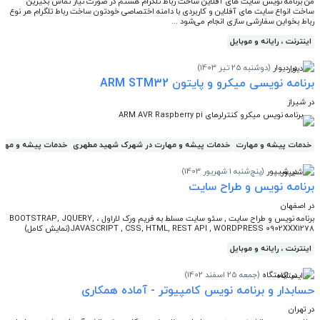
من برنامه نویس سایت های آفلاین ساخت رباط تلگرام هستم در صورت نیاز تماس بگیرین
ساخت انواع سایت های آفلاین و کاربردی با دامنه اختصاصی خودتون ساخت رباط تلگرام هر نوع
رباط بخواین سفارشی سازی انجام می‌شود ...
اینترنت ، رایانه و موبایل
در دیوار
(دوشنبه 25 تیر 1403)
برنامه نویسی میکرو و پایتون ARM STM32
در شیراز
برنامه نویس میکرو کنترلرهای ARM AVR Raspberry pi
خدمات پیشه و مهارت
خدمات پیشه و مهارت در شهرک شهید مطهری
خدمات پیشه و مها
در شیپور
(پنج‌شنبه 1 شهریور 1403)
برنامه نویس و طراح سایت
در اصفهان
برنامه نویس و طراح سایت , سئو سایت مسلط به فریم ورک لاراول ، BOOTSTRAP, JQUERY,
JAVASCRIPT , CSS, HTML, REST API , WORDPRESS 0902XXX1278(نمایش کامل)
اینترنت ، رایانه و موبایل
در ایستگاه
(جمعه 25 اسفند 1402)
حسابدار و برنامه نویس کامپیوتر - آماده همکاری
در تهران