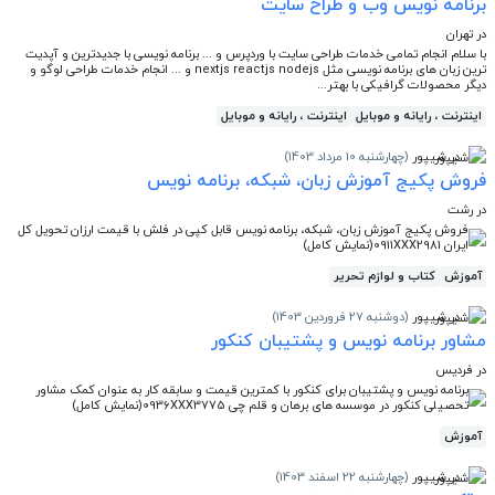
برنامه نویس وب و طراح سایت
در تهران
با سلام انجام تمامی خدمات طراحی سایت با وردپرس و ... برنامه نویسی با جدیدترین و آپدیت
ترین زبان های برنامه نویسی مثل nextjs reactjs nodejs و ... انجام خدمات طراحی لوگو و
دیگر محصولات گرافیکی با بهتر...
اینترنت ، رایانه و موبایل
اینترنت ، رایانه و موبایل
در شیپور
(چهارشنبه 10 مرداد 1403)
فروش پکیج آموزش زبان، شبکه، برنامه نویس
در رشت
فروش پکیج آموزش زبان، شبکه، برنامه نویس قابل کپی در فلش با قیمت ارزان تحویل کل
ایران 0911XXX2981(نمایش کامل)
آموزش
کتاب و لوازم تحریر
در شیپور
(دوشنبه 27 فروردین 1403)
مشاور برنامه نویس و پشتیبان کنکور
در فردیس
برنامه نویس و پشتیبان برای کنکور با کمترین قیمت و سابقه کار به عنوان کمک مشاور
تحصیلی کنکور در موسسه های برهان و قلم چی 0936XXX3775(نمایش کامل)
آموزش
در شیپور
(چهارشنبه 22 اسفند 1403)