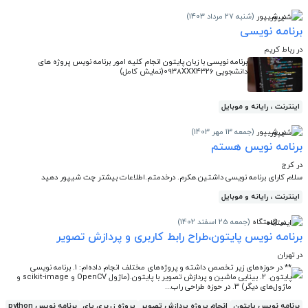
در شیپور
(شنبه 27 مرداد 1403)
برنامه نویسی
در رباط کریم
برنامه نویسی با زبان پایتون انجام کلیه امور برنامه نویس پروژه های
دانشجویی 0938XXX4326(نمایش کامل)
اینترنت ، رایانه و موبایل
در شیپور
(جمعه 13 مهر 1403)
برنامه نویس هستم
در کرج
سلام کارای برنامه نویسی داشتین.هکرم. درخدمتم.اطلاعات بیشتر چت شیپور دهید
اینترنت ، رایانه و موبایل
در ایستگاه
(جمعه 25 اسفند 1402)
برنامه نویس پایتون،طراح رابط کاربری و پردازش تصویر
در تهران
** در حوزه‌های زیر تخصص داشته و پروژه‌های مختلف انجام داده‌ام: 1. برنامه نویسی
پایتون. 2. بینایی ماشین و پردازش تصویر با پایتون.(ماژول OpenCV و scikit-image و
ماژول‌های دیگر) 3. در حوزه طراحی راب...
برنامه نویس پایتون
انجام پروژه پردازش تصویر
پروژه زربری پای
برنامه نویس python
ط