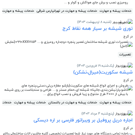
رومیزی نصب و برش جای هواکش و کولر و ...
خدمات پیشه و مهارت
خدمات پیشه و مهارت در تهرانپارس شرقی
خدمات پیشه و مهارت
در شیپور
(شنبه 8 اردیبهشت 1403)
توری شیشه بر سیار همه نقاط کرج
در کرج
تعمیرات توری شیشه ساختمان تعمیر پنجره دوجداره رومیزی و.... 0990XXX7154(نمایش
کامل)
تعمیرات
در دیوار
(یک‌شنبه 19 فروردین 1403)
شیشه سکوریت(میرال،نشکن)
در کرج
فروش و اجرای انواع شیشه های سکوریت(بازشو مغازه،ریلی دستی،پنجره های
تاشو،پارتیشن بندی،جانپناه شیشه ای،حمام مستر و.... طراحی و سندبلاست بر روی شیشه
با بیش از 2000 طرح متنوع و زیبا فروش و نصب انواع یراق ...
خدمات پیشه و مهارت
خدمات پیشه و مهارت در باغستان
خدمات پیشه و مهارت
خدمات پ
در دیوار
(پنج‌شنبه 4 مرداد 1403)
اجاره دریل پروفیل بر ویبراتور فارسی بر اره دیسکی
در کرج
اجاره تمامی دستگاه های مورد نیاز شما تعمیرات تخصصی کلیه ماشین الات ساختمانی بالابر