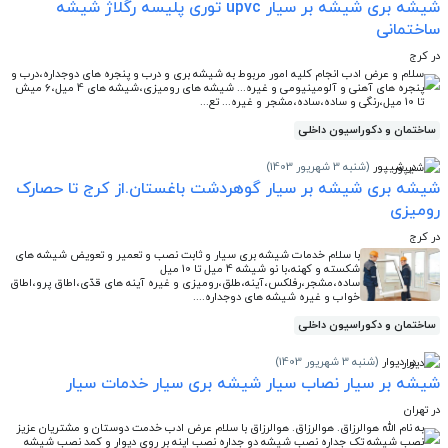
شیشه بری شیشه بر سیار upvc توری پلیسه رگلاژ شیشه
ساختمانی
در کرج
سلام و عرض ادب انجام کلیه امور مربوط به شیشه بری و درب و پنجره های دوجداره،درب و
پنجره های آهنی و آلومینیومی و غیره... شیشه های رومیزی،شیشه های 4 میل،6 میش
تا 10 میل،رنگی و ساده،ساده،مشجر و غیره... تع...
ساختمان و دکوراسیون داخلی
در شیپور
(شنبه 3 شهریور 1403)
شیشه بری شیشه بر سیار گوهردشت باغستان.از کرج تا حصارک
رومیزی
در کرج
با سلام خدمات شیشه بری سیار و ثابت نصب و تعمیر و تعویض شیشه های
شکسته و کهنه،با نو شیشه 4 میل تا 10 میل
ساده،مشجر،رفلکس،آینه،طلق،رومیزی و غیره آینه های قدّی،اطاق پرو،اطاق
خواب و غیره شیشه های دوجداره....
ساختمان و دکوراسیون داخلی
در دیوار
(شنبه 3 شهریور 1403)
شیشه بر سیار نصاب سیار شیشه بری سیار خدمات سیار
در تهران
به نام الله هوالرزاق. هوالرزاق. هوالرزاق با سلام عرض ادب خدمت دوستان و مشتریان عزیز
نصب شیشه تک جداره نصب شیشه دو جداره نصب اینه بر روی دیوار و کمد نصب شیشه