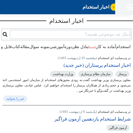
اخبار استخدام
ورود
ثبت
آماده
به
آگهی
استخدام
ثبت
اخبار استخدام
ثبت
به
پنل
آماده
نشان
منابع
رزومه
آگهی
تبادل
کار
دوره
به
دنبال چه موضوعی هستید؟
شده‌ها
ارتقای
استخدام
نظر
مقاله
آموزشی
کار
کتاب
شغلی
فایل‌و‌قالب
اخبار
جستجوی
استخدام
آماده به کار
تبادل‌ نظر
دوره‌آموزشی
نمونه سوال
مقاله
کتاب
فایل و 
نرم‌افزار
بلاگ
[جدید]
بخش
استخدام
کارجویان
کارپیشه
در وب‌سایت ای استخدام
(پنج‌شنبه 20 اردیبهشت 1403)
کارفرمایان
(رزومه)
اخبار استخدام پرستاران (خبر جدید)
پرستار
سازمان نظام پرستاری
وزارت بهداشت
معاون پرستاری وزیر بهداشت گفت:به زودی مجوزهای استخدام از سازمان امور استخدمی اخذ
می‌شود و حجم زیادی از همکاران پرستار را استخدام خواهیم کرد. عباس عبادی، معاون پرستاری
وزیر بهداشت در گفت‌وگو با خبرنگار س...
خبر را بخوانید
در وب‌سایت ای استخدام
(یک‌شنبه 9 اردیبهشت 1403)
شرایط استخدام یازدهمین آزمون فراگیر
آزمون فراگیر