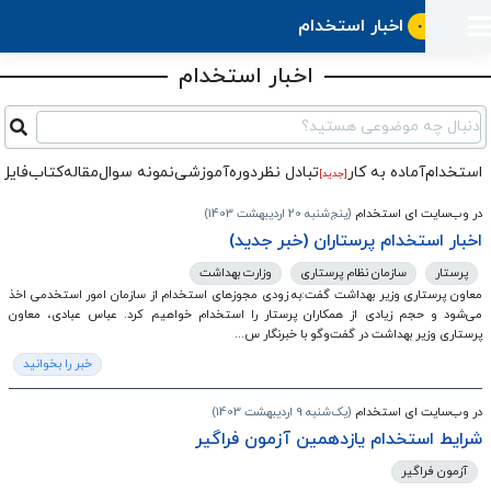
اخبار استخدام
ورود
ثبت
آماده
به
آگهی
استخدام
ثبت
اخبار استخدام
ثبت
به
پنل
آماده
نشان
منابع
رزومه
آگهی
تبادل
کار
دوره
به
دنبال چه موضوعی هستید؟
شده‌ها
ارتقای
استخدام
نظر
مقاله
آموزشی
کار
کتاب
شغلی
فایل‌و‌قالب
اخبار
جستجوی
استخدام
آماده به کار
تبادل‌ نظر
دوره‌آموزشی
نمونه سوال
مقاله
کتاب
فایل 
نرم‌افزار
بلاگ
[جدید]
بخش
استخدام
کارجویان
کارپیشه
در وب‌سایت ای استخدام
(پنج‌شنبه 20 اردیبهشت 1403)
کارفرمایان
(رزومه)
اخبار استخدام پرستاران (خبر جدید)
پرستار
سازمان نظام پرستاری
وزارت بهداشت
معاون پرستاری وزیر بهداشت گفت:به زودی مجوزهای استخدام از سازمان امور استخدمی اخذ
می‌شود و حجم زیادی از همکاران پرستار را استخدام خواهیم کرد. عباس عبادی، معاون
پرستاری وزیر بهداشت در گفت‌وگو با خبرنگار س...
خبر را بخوانید
در وب‌سایت ای استخدام
(یک‌شنبه 9 اردیبهشت 1403)
شرایط استخدام یازدهمین آزمون فراگیر
آزمون فراگیر