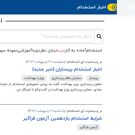
اخبار استخدام
ورود
ثبت
آماده
به
آگهی
استخدام
ثبت
ا
ثبت
به
پنل
آماده
نشان
منابع
رزومه
آگهی
تبادل
کار
دوره
به
شده‌ها
ارتقای
دنبال چه موضوعی هستید؟
استخدام
نظر
مقاله
آموزشی
کار
کتاب
شغلی
فایل‌و‌قالب
اخبار
جستجوی
نرم‌افزار
بلاگ
استخدام
آماده به کار
تبادل‌ نظر
دوره‌آموزشی
نمونه سوا
[جدید]
بخش
استخدام
کارجویان
کارپیشه
کارفرمایان
در وب‌سایت ای استخدام
(پنج‌شنبه 20 اردیبهشت 1403)
(رزومه)
اخبار استخدام پرستاران (خبر جدید)
پرستار
سازمان نظام پرستاری
وزارت بهداشت
معاون پرستاری وزیر بهداشت گفت:به زودی مجوزهای استخدام از سازمان
عبادی، معاون پرستاری وزیر بهداشت در گفت‌وگو با خبرنگار س...
در وب‌سایت ای استخدام
(یک‌شنبه 9 اردیبهشت 1403)
شرایط استخدام یازدهمین آزمون فراگیر
آزمون فراگیر