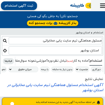
ثبت آگهی استخدام
ورود
ثبت
آماده
به
آگهی
استخدام
ثبت
ثبت
جستجو نکن! به جاش بگو کی هستی
به
پنل
آماده
نشان
منابع
رزومه
آگهی
تبادل
بذار کارپیشه
برات جستجو کنه
کار
دوره
به
شده‌ها
ارتقای
استخدام
نظر
مقاله
استخدام
استان بوشهر
آموزشی
کار
کتاب
شغلی
فایل‌و‌قالب
اخبار
جستجوی
نرم‌افزار
بلاگ
مسئول هماهنگی تیم سایت یابی مخابراتی
بخش
استخدام
کارجویان
کارپیشه
کارفرمایان
(رزومه)
استان بوشهر
استخدام
آماده به کار
تبادل‌ نظر
دوره‌آموزشی
نمونه سوال
مقاله
کتاب
فایل
فیلترها
[جدید]
دورکاری
بدون نیاز به سابقه
با بیمه
نمایش نتایج
آگهی استخدام مسئول هماهنگی تیم سایت یابی مخابراتی در
استان بوشهر
هر لحظه ممکنه یه آگهی جدید به این صفحه اضافه بشه