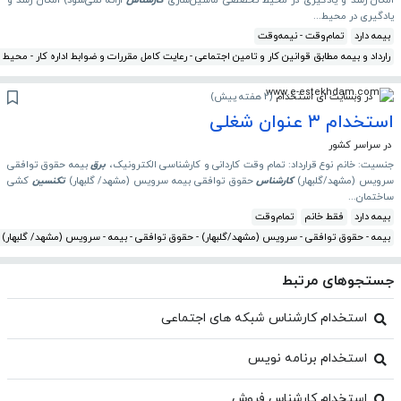
امکان رشد و یادگیری در محیط تخصصی ماشین‌سازی
کارشناس
ارائه نمی‌شود) امکان رشد و
یادگیری در محیط...
بیمه دارد
تمام‌وقت - نیمه‌وقت
رارداد و بیمه مطابق قوانین کار و تامین اجتماعی - رعایت کامل مقررات و ضوابط اداره کار - مح
در وبسایت ای استخدام
(
2 هفته پیش
)
استخدام ۳ عنوان شغلی
در سراسر کشور
جنسیت: خانم نوع قرارداد: تمام وقت کاردانی و کارشناسی الکترونیک،
برق
بیمه حقوق توافقی
سرویس (مشهد/گلبهار)
کارشناس
حقوق توافقی بیمه سرویس (مشهد/ گلبهار)
تکنسین
کشی
ساختمان...
بیمه دارد
فقط خانم
تمام‌وقت
بیمه - حقوق توافقی - سرویس (مشهد/گلبهار) - حقوق توافقی - بیمه - سرویس (مشهد/ گلبهار) 
جستجوهای مرتبط
استخدام کارشناس شبکه های اجتماعی
استخدام برنامه نویس
استخدام کارشناس فروش