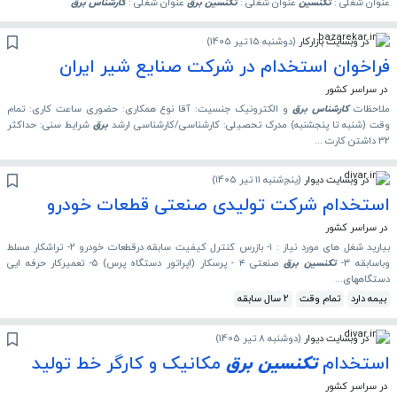
عنوان شغلی :
تکنسین
عنوان شغلی :
تکنسین
برق
عنوان شغلی :
کارشناس
برق
در وبسایت بازارکار
(
دوشنبه 15 تیر 1405
)
فراخوان استخدام در شرکت صنایع شیر ایران
در سراسر کشور
ملاحظات
کارشناس
برق
و الکترونیک جنسیت: آقا نوع همکاری: حضوری ساعت کاری: تمام
وقت (شنبه تا پنجشنبه) مدرک تحصیلی: کارشناسی/کارشناسی ارشد
برق
شرایط سنی: حداکثر
32 داشتن کارت ...
در وبسایت دیوار
(
پنج‌شنبه 11 تیر 1405
)
استخدام شرکت تولیدی صنعتی قطعات خودرو
در سراسر کشور
بیارید شغل های مورد نیاز : ۱- بازرس کنترل کیفیت سابقه درقطعات خودرو ۲- تراشکار مسلط
وباسابقه ۳-
تکنسین
برق
صنعتی ۴ - پرسکار (اپراتور دستگاه پرس) ۵- تعمیرکار حرفه ایی
دستگاههای...
بیمه دارد
تمام وقت
2 سال سابقه
در وبسایت دیوار
(
دوشنبه 8 تیر 1405
)
استخدام
تکنسین
برق
مکانیک و کارگر خط تولید
در سراسر کشور