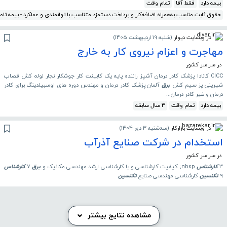
بیمه دارد
فقط آقا
تمام وقت
حقوق ثابت مناسب به‌همراه اضافه‌کار و پرداخت دستمزد متناسب با توانمندی و عملکرد - بیمه ت
در وبسایت دیوار
(
شنبه 19 اردیبهشت 1405
)
مهاجرت و اعزام نیروی کار به خارج
در سراسر کشور
CICC کانادا پزشک کادر درمان آشپز راننده پایه یک‌ کابینت کار جوشکار نجار لوله کش قصاب
شیرینی پز سیم کش
برق
آلمان پزشک کادر درمان و مهندس دوره های اوسبیلدینگ برای کادر
درمان و غیر کادر درمان...
بیمه دارد
تمام وقت
3 سال سابقه
در وبسایت بازارکار
(
سه‌شنبه 3 دی 1404
)
استخدام در شرکت صنایع آذرآب
در سراسر کشور
3
کارشناس
nbsp; کیفیت کارشناسی و یا کارشناسی ارشد مهندسی مکانیک و
برق
7
کارشناس
9
تکنسین
کارشناسی مهندسی صنایع
تکنسین
مشاهده نتایج بیشتر