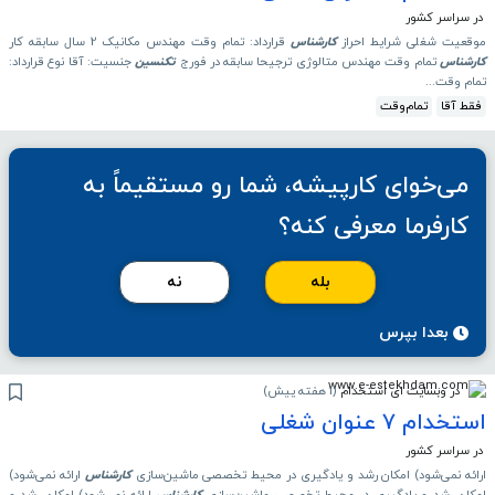
در سراسر کشور
موقعیت شغلی شرایط احراز
کارشناس
قرارداد: تمام وقت مهندس مکانیک 2 سال سابقه کار
کارشناس
تمام وقت مهندس متالوژی ترجیحا سابقه در فورج
تکنسین
جنسیت: آقا نوع قرارداد:
تمام وقت...
فقط آقا
تمام‌وقت
می‌خوای کارپیشه، شما رو مستقیماً به
کارفرما معرفی کنه؟
بله
نه
بعدا بپرس
در وبسایت ای استخدام
(
1 هفته پیش
)
استخدام ۷ عنوان شغلی
در سراسر کشور
ارائه نمی‌شود) امکان رشد و یادگیری در محیط تخصصی ماشین‌سازی
کارشناس
ارائه نمی‌شود)