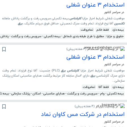
استخدام ۳ عنوان شغلی
در سراسر کشور
موقعیت شغلی شرایط احراز مزایا
کارشناس
بیمه تکمیلی سرویس رفت و برگشت پاداش ماهانه
تکنسین
آقا نوع قرارداد: تمام وقت مدرک تحصیلی: حداقل فوق دیپلم مکانیک،
برق
بیمه دارد
فقط خانم
تمام‌وقت
حقوق و مزایا : مطابق با طرح طبقه بندی شماغل - بیمه تکمیلی - سرویس رفت و برگشت - پاداش م
در وبسایت ای استخدام
(
4 هفته پیش
)
استخدام ۳ عنوان شغلی
در سراسر کشور
موقعیت شغلی شرایط احراز مزایا
کارشناس
برق
(PLC) جنسیت: آقا نوع قرارداد: تمام وقت
دارای مدرک کارشناسی
برق
دارای 2سال سابقه کار مرتبط برگشت هدایای مناسبتی اسکان پزشک
سازمانی...
بیمه دارد
فقط آقا
تمام‌وقت
بیمه تکمیلی - وام - سرویس رفت و برگشت - هدایای مناسبتی - اسکان - پزشک سازمانی - بیمه ت
در وبسایت بازارکار
(
4 هفته پیش
)
استخدام در شرکت مس کاوان نماد
در سراسر کشور