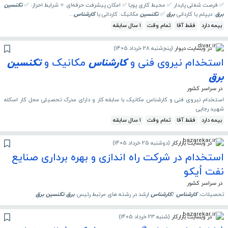
✅ فرصت شغلی پایدار ✅ محیط کاری پویا ✅ امکان پیشرفت حرفه‌ای ⭐️ شرایط احراز: ✅
تکنسین
برق
: دیپلم یا کاردانی
برق
✅
تکنسین
مکانیک: کاردانی یا
کارشناس
...
بیمه دارد
فقط آقا
تمام وقت
1 سال سابقه
در وبسایت دیوار
(
پنج‌شنبه 28 خرداد 1405
)
استخدام نیروی فنی و
کارشناس
مکانیک و
تکنسین
برق
در سراسر کشور
استخدام نیروی فنی و کارشناس مکانیک با سابقه کار و دارای مدرک تحصیلی محل کار اسکله
شهید رجایی
بیمه دارد
فقط آقا
تمام وقت
1 سال سابقه
در وبسایت بازارکار
(
دوشنبه 25 خرداد 1405
)
استخدام در شرکت راه اندازی و بهره برداری صنایع
نفت اُیکو
در سراسر کشور
تحصیلات:
کارشناس
/
کارشناس
ارشد در رشته های مرتبط رئیس
برق
تکنسین
برق
در وبسایت بازارکار
(
شنبه 23 خرداد 1405
)