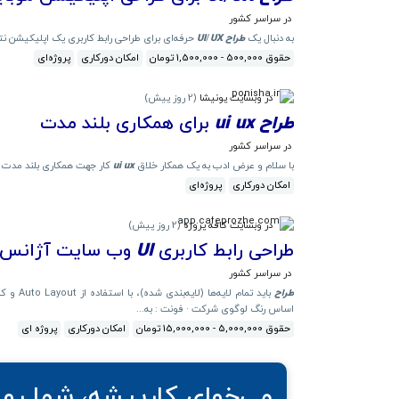
در سراسر کشور
به دنبال یک
طراح
UX
/
UI
حرفه‌ای برای طراحی رابط کاربری یک اپلیکیشن نت
حقوق 500,000 - 1,500,000 تومان
امکان دورکاری
پروژه‌ای
در وبسایت پونیشا
(
2 روز پیش
)
طراح
ux
ui
برای همکاری بلند مدت
در سراسر کشور
با سلام و عرض ادب به یک همکار خلاق
ux
ui
کار جهت همکاری بلند مدت نی
امکان دورکاری
پروژه‌ای
در وبسایت کافه پروژه
(
2 روز پیش
)
طراحی رابط کاربری
UI
وب سایت آژانس م
در سراسر کشور
طراح
باید تم
اساس رنگ لوگوی شرکت · فونت : به...
حقوق 5,000,000 - 15,000,000 تومان
امکان دورکاری
پروژه ای
می‌خوای کارپیشه، شما رو 