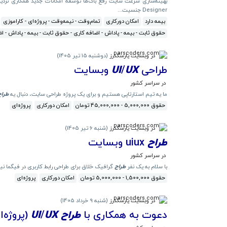
بهینه‌سازی سرعت سایت رفع باگ‌ها توسعه امکانات جدید همکاری نزد
Designer جنسیت...
بیمه دارد
امکان دورکاری
تمام‌وقت - نیمه‌وقت - پروژه‌ای - کاراموزی
حقوق ثابت - بیمه - پاداش - اضافه کاری - حقوق ثابت - بیمه - پاداش - اض
در وبسایت پارسکدرز
(
دوشنبه 15 تیر 1405
)
طراحی
UX
/
UI
وبسایت
در سراسر کشور
ما یه تیم استارتاپی هستیم و برای یک پروژه طراحی سایت، دنبال یه
طراح
حقوق 5,000,000 - 45,000,000 تومان
امکان دورکاری
پروژه‌ای
در وبسایت پارسکدرز
(
شنبه 6 تیر 1405
)
طراح
uiux وبسایت
در سراسر کشور
با سلام به یک نفر
طراح
گرافیک خلاق برای طراحی رابط کاربری در فیگما نیاز دارم پروژه ک
حقوق 1,500,000 - 5,000,000 تومان
امکان دورکاری
پروژه‌ای
در وبسایت پارسکدرز
(
شنبه 9 خرداد 1405
)
دعوت به همکاری با
طراح
UX
/
UI
(پروژه‌ا