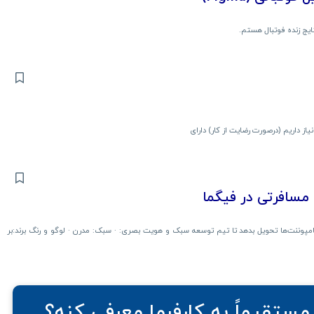
ایج زنده فوتبال هستم.
از داریم (درصورت رضایت از کار) دارای
سافرتی در فیگما
ام لایه‌ها (لایه‌بندی شده)، با استفاده از Auto Layout و کامپوننت‌ها تحویل بدهد تا تیم توسعه سبک و هویت بصری: · سبک: مدرن · لوگو و رنگ برند:بر
مستقیماً به کارفرما معرفی کنه؟