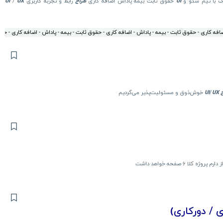
یک با تیم سئو و
UI
حقوق ثابت بیمه پاداش اضافه کاری
طراح
رابط و تجربه کاربری
UX
/
UI
افه کاری - حقوق ثابت - بیمه - پاداش - اضافه کاری - حقوق ثابت - بیمه - پاداش - اضافه کاری - حقو
UX
/
UI
خوش‌ذوق و مسئولیت‌پذیر می‌گردیم
لا 6 صفحه خواهد داشت
ی / دورکاری)