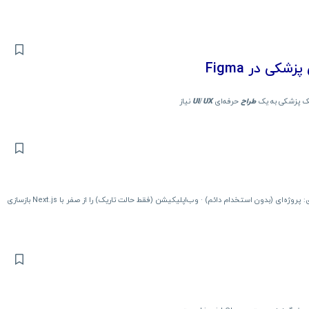
ی در Figma
یک پزشکی به یک
طراح
حرفه‌ای
UX
/
UI
نیاز
پلتفرم ایردراپ‌های Web3 نوع همکاری: پروژه‌ای (بدون استخدام دائم) · وب‌اپلیکیشن (فقط حالت تاریک) را از صفر با Next.js بازسازی