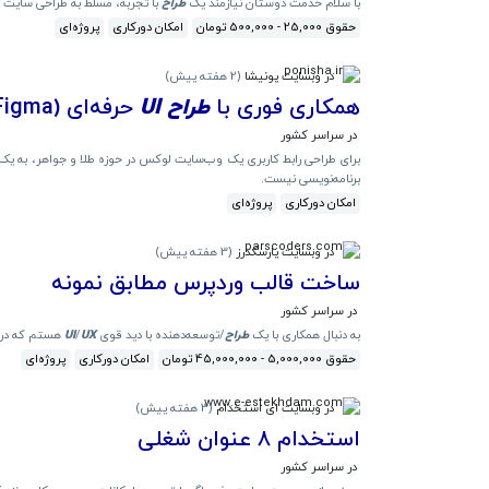
با سلام خدمت دوستان نیازمند یک
طراح
با تجربه، مسلط به طراحی سایت در فیگما با 
حقوق 25,000 - 500,000 تومان
امکان دورکاری
پروژه‌ای
در وبسایت پونیشا
(
2 هفته پیش
)
همکاری فوری با
طراح
UI
حرفه‌ای (Figma)
در سراسر کشور
برای طراحی رابط کاربری یک وب‌سایت لوکس در حوزه طلا و جواهر، به یک
برنامه‌نویسی نیست.
امکان دورکاری
پروژه‌ای
در وبسایت پارسکدرز
(
3 هفته پیش
)
ساخت قالب وردپرس مطابق نمونه
در سراسر کشور
به دنبال همکاری با یک
طراح
/توسعه‌دهنده با دید قوی
UX
/
UI
هستم که در استفاده ح
حقوق 5,000,000 - 45,000,000 تومان
امکان دورکاری
پروژه‌ای
در وبسایت ای استخدام
(
3 هفته پیش
)
استخدام ۸ عنوان شغلی
در سراسر کشور