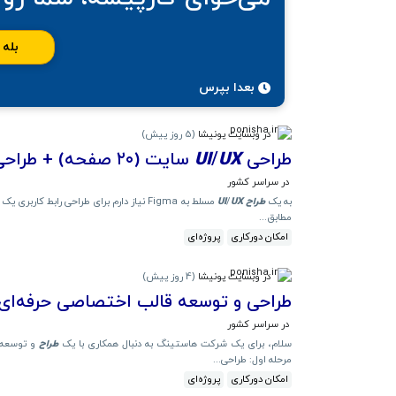
بله
بعدا بپرس
در وبسایت پونیشا
(
5 روز پیش
)
طراحی
UX
/
UI
سایت (۲۰ صفحه) + طراحی کامپوننت‌ها در Figma
در سراسر کشور
به یک
طراح
UX
/
UI
مسلط به Figma نیاز دارم برای طراحی رابط کاربری یک وب‌سایت در ۲۰ صفحه. دامنه کار (Scope): طراحی ۲۰ صفحه (در حد وایرفریم دقیق +
مطابق...
امکان دورکاری
پروژه‌ای
در وبسایت پونیشا
(
4 روز پیش
)
طراحی و توسعه قالب اختصاصی حرفه‌ا
در سراسر کشور
سلام، برای یک شرکت هاستینگ به دنبال همکاری با یک
طراح
و توسعه‌د
مرحله اول: طراحی...
امکان دورکاری
پروژه‌ای