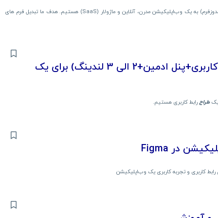
ما در حال بازطراحی و کوچ یک نرم‌افزار جامع مدیریت و CRM (نسخه ویندوزفرم) به یک وب‌اپلیکیشن مدرن، آنلاین و ماژولار (SaaS) هستیم. هدف ما تبدیل فرم های
طراحی رابط کاربری و تجربه کاربری (پنل کاربری+پنل ادمین+2 الی 3 لندینگ) برای یک
طراح
رابط کاربری هستیم.
یشن در Figma
بط کاربری و تجربه کاربری یک وب‌اپلیکیشن