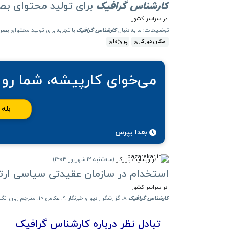
کارشناس
گرافیک
برای تولید محتوای بص
در سراسر کشور
توضیحات: ما به دنبال
کارشناس
گرافیک
با تجربه برای تولید محتوای بص
امکان دورکاری
پروژه‌ای
می‌خوای کارپیشه، شما رو 
بله
بعدا بپرس
در وبسایت بازارکار
(
سه‌شنبه 12 شهریور 1404
)
استخدام در سازمان عقیدتی سیاسی ارت
در سراسر کشور
کارشناس
گرافیک
8. گزارشگر رادیو و خبرنگار 9. عکاس 10. مترجم زبان انگلیسی و عربی 11.
تبادل نظر درباره کارشناس گرافیک