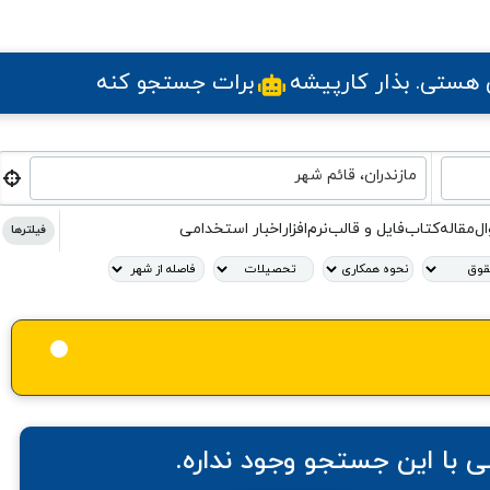
ی هستی
. بذار کارپیشه
برات جستجو کنه
مازندران، قائم شهر
ال
مقاله
کتاب
فایل و قالب
نرم‌افزار
اخبار استخدامی
فیلترها
ی
با این جستجو وجود نداره.