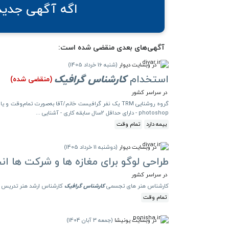
اگه آگهی جدید 
آگهی‌های بعدی منقضی شده است:
در وبسایت دیوار
(
شنبه 16 خرداد 1405
)
استخدام
کارشناس
گرافیک
(منقضی شده)
در سراسر کشور
photoshop - دارای حداقل 2سال سابقه کاری - آشنایی ...
بیمه دارد
تمام وقت
در وبسایت دیوار
(
دوشنبه 11 خرداد 1405
)
طراحی لوگو برای مغازه ها و شرکت ها ان
در سراسر کشور
کارشناس هنر های تجسمی
کارشناس
گرافیک
کارشناس ارشد هنر تدریس
تمام وقت
در وبسایت پونیشا
(
جمعه 3 آبان 1404
)