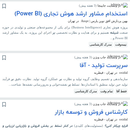
در وبسایت جابینجا
(
3 هفته پیش
)
استخدام مشاور ارشد هوش تجاری (Power BI)
بهین پردازش افق نوین پارس | Aiopt
در تهران
پروژه هوش تجاری (Business Intelligence) برای یکی از مجموعه‌های صنعتی و تولیدی در حوزه
شیشه
بر
صنعت
هستیم و برای هدایت و نظارت تخصصی
اجرای این پروژه، به یک مشاور ارشد
Power BI و...
نیمه‌وقت
مدرک کارشناسی
در وبسایت جاب ویژن
(
3 هفته پیش
)
سرپرست تولید - آقا
oxidal
در تهران - قیطریه
بر
بر
سازماندهی و تقسیم وظایف گروه تولید و نظارت
عملکرد گروه تولید. نظارت دقیق
فرآیند
بر
تولید حین تولید منطبق با استانداردها. تسلط
نقشه‌خوانی و به‌روزرسانی نقشه‌ها. شناخت...
فقط آقا
تمام وقت
مدرک کارشناسی
در وبسایت جاب ویژن
(
3 هفته پیش
)
کارشناس فروش و توسعه بازار
oxidal
در تهران - قیطریه
قراره چیکار کنی؟
در کنار تسلط
بر
بخش فروش و بازاریابی ارزیابی و
(مسئولیت‌های کلیدی)