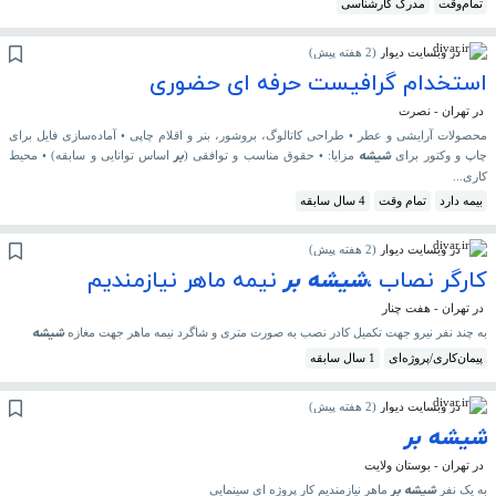
تمام‌وقت
مدرک کارشناسی
در وبسایت دیوار
(
2 هفته پیش
)
استخدام گرافیست حرفه ای حضوری
در تهران - نصرت
محصولات آرایشی و عطر • طراحی کاتالوگ، بروشور، بنر و اقلام چاپی • آماده‌سازی فایل‌ برای
شیشه
بر
چاپ و وکتور برای
مزایا: • حقوق مناسب و توافقی (
اساس توانایی و سابقه) • محیط
کاری...
بیمه دارد
تمام وقت
4 سال سابقه
در وبسایت دیوار
(
2 هفته پیش
)
کارگر نصاب ،
شیشه
بر
نیمه ماهر نیازمندیم
در تهران - هفت چنار
شیشه
به چند نفر نیرو جهت تکمیل کادر نصب به صورت متری و شاگرد نیمه ماهر جهت مغازه
پیمان‌کاری/پروژه‌ای
1 سال سابقه
در وبسایت دیوار
(
2 هفته پیش
)
شیشه
بر
در تهران - بوستان ولایت
شیشه
بر
به یک نفر
ماهر نیازمندیم کار پروژه ای سینمایی