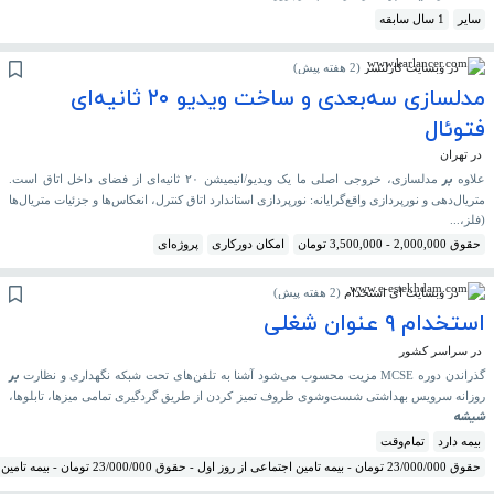
سایر
1 سال سابقه
در وبسایت کارلنسر
(
2 هفته پیش
)
مدلسازی سه‌بعدی و ساخت ویدیو ۲۰ ثانیه‌ای
فتوئال
در تهران
بر
علاوه
مدلسازی، خروجی اصلی ما یک ویدیو/انیمیشن ۲۰ ثانیه‌ای از فضای داخل اتاق است.
متریال‌دهی و نورپردازی واقع‌گرایانه: نورپردازی استاندارد اتاق کنترل، انعکاس‌ها و جزئیات متریال‌ها
(فلز،...
حقوق 2,000,000 - 3,500,000 تومان
امکان دورکاری
پروژه‌ای
در وبسایت ای استخدام
(
2 هفته پیش
)
استخدام ۹ عنوان شغلی
در سراسر کشور
بر
گذراندن دوره MCSE مزیت محسوب می‌شود آشنا به تلفن‌های تحت شبکه نگهداری و نظارت
روزانه سرویس بهداشتی شست‌وشوی ظروف تمیز کردن از طریق گردگیری تمامی میزها، تابلوها،
شیشه
بیمه دارد
تمام‌وقت
حقوق 23/000/000 تومان - بیمه تامین اجتماعی از روز اول - حقوق 23/000/000 تومان - بیمه تامین اجتماعی از روز اول - بیمه دارد - حقوق ماهانه 23/000/000+%5 پورسانت - بیمه تامین اجتماعی از روز اول - حقوق توافقی در روز مصاحبه اعلام میشود - بیمه تامین اجتماعی از روز اول - حقوق توافقی در روز مصاحبه اعلام میشود - بیمه تامین اجتماعی از روز اول - حقوق 23/000/000 تومان - بیمه تامین اجتماعی از روز اول - بیمه دارد - حقوق 23-26 میلیون تومان - بیمه تامین اجتماعی - حقوق 23/000/000