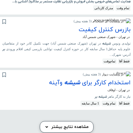
هدایت تماس‌های خروجی بخش فروش و بازاریابی نظارت مستمر
بر
مذاکره) آشنایی با...
تمام وقت
مدرک کاردانی
در وبسایت ای استخدام
(
3 هفته پیش
)
بازرس کنترل کیفیت
در تهران - شهرک صنعتی شمس آباد
شیشه
تولیدی ونوس
در تهران (شهرک صنعتی شمس آباد) جهت تکمیل کادر خود از متقاضیان
بر
علوم پایه حداقل1 سال سابقه کار در حوزه کنترل کیفیت توانایی بازرسی کیفی اقلام ورودی
آدرس: شهرک...
فقط آقا
تمام‌وقت
در وبسایت دیوار
(
3 هفته پیش
)
استخدام کارگر برای
شیشه
وآینه
در تهران - اوقاف
شیشه
بر
نیاز به کارگر ماهر
فقط آقا
تمام وقت
1 سال سابقه
مشاهده نتایج بیشتر