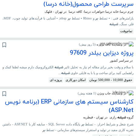
سرپرست طراحی محصول(خانه درسا)
چرم درسا-خانه درسا-جواهرات درسا- کافه درسا
در تهران - قلهک
بر
بر
پارامترهای فنی : • تسلط
و Rhino • تسلط
nbsp; • آشنایی با فرآیندهای تولید چوب، MDF،
شیشه
فلز، سنگ،
تمام‌وقت
در وبسایت کافه پروژه
(
5 روز پیش
)
پروژه دیزاین بیلدر 97609
در سراسر کشور
شیشه
با سلام و وقت بخیر برای مقاله ام نیاز به تحلیل تاثیر
الکتروکرومیک دارم میشه لطفا کمک و
شیشه
راهنمایی کنید برای ساخت و یا با یه فایلی حاوی
...
حقوق 10,000 - 500,000 تومان
امکان دورکاری
پروژه ای
در وبسایت جاب ویژن
(
1 هفته پیش
)
کارشناس سیستم های سازمانی ERP (برنامه نویس
ASP.Net)
شیشه
گروه
رازی
در تهران - قیطریه
بر
شرح شغل و شرایط احراز: - تسلط
پایگاه داده SQL Server - سابقه کار با ASP.NET - داشتن
بر
تجربه کاری مفید در تولید و استقرار سیستم‌های سازمانی - تسلط