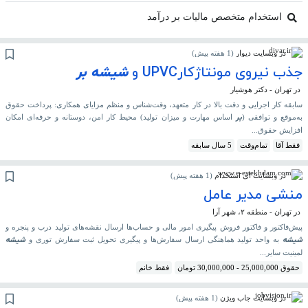
استخدام متخصص مالیات بر درآمد
در وبسایت دیوار
(
1 هفته پیش
)
جذب نیروی مونتاژکارUPVC و
شیشه
بر
در تهران - دکتر هوشیار
سابقه کار اجرایی و دقت بالا در کار متعهد، وقت‌شناس و منظم مزایای همکاری: پرداخت حقوق
بر
به‌موقع و توافقی (
اساس مهارت و میزان تولید) محیط کار امن، دوستانه و حرفه‌ای امکان
افزایش حقوق...
فقط آقا
تمام‌وقت
5 سال سابقه
در وبسایت ای استخدام
(
1 هفته پیش
)
منشی مدیر عامل
در تهران - منطقه ۲، شهر آرا
پیش‌فاکتور و فاکتور فروش پیگیری امور مالی و حساب‌ها ارسال نقشه‌های تولید درب و پنجره و
شیشه
شیشه
به واحد تولید هماهنگی ارسال سفارش‌ها و پیگیری تحویل ثبت سفارش توری و
لمینیت سایر...
حقوق 25,000,000 - 30,000,000 تومان
فقط خانم
در وبسایت جاب ویژن
(
1 هفته پیش
)