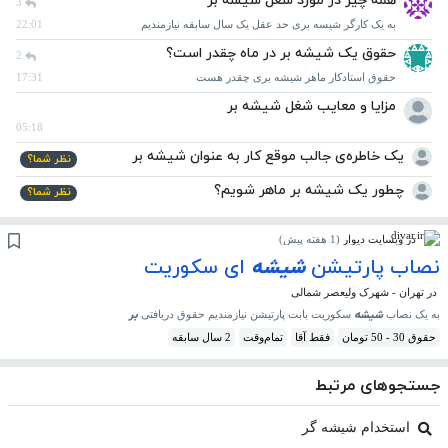
همه چیز در مورد شغل شیشه بر
3
به یک کارگر شیسه بری حد عقل یک سال سابقه نیازمندیم
22:01
حقوق یک شیشه بر در ماه چقدر است؟
2
حقوق استادکار ماهر شیشه بری چقدر هست
17:31
مزایا و معایب شغل شیشه بر
05:18
یک خاطره‌ی جالب موقع کار به عنوان شیشه بر
نظر شما؟
چطور یک شیشه بر ماهر شویم؟
نظر شما؟
در وبسایت دیوار
(
1 هفته پیش
)
نصاب پارتیشن
شیشه
ای سکوریت
در تهران - شهرک ولیعصر شمالی
شیشه
بر
به یک نصاب
سکوریت بابت پارتیشن نیازمندیم حقوق دریافتی
حقوق 30 - 50 تومان
فقط آقا
تمام‌وقت
2 سال سابقه
جستجوهای مرتبط
استخدام شیشه گر