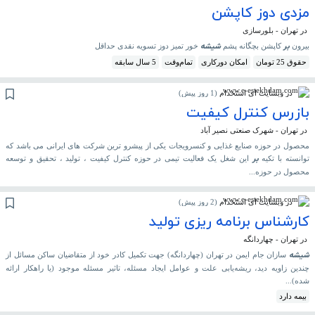
مزدی دوز کاپشن
در تهران - بلورسازی
بر
شیشه
بیرون
کاپشن بچگانه پشم
خور تمیز دوز تسویه نقدی حداقل
حقوق 25 تومان
امکان دورکاری
تمام‌وقت
5 سال سابقه
در وبسایت ای استخدام
(
1 روز پیش
)
بازرس کنترل کیفیت
در تهران - شهرک صنعتی نصیر آباد
محصول در حوزه صنایع غذایی و کنسرویجات یکی از پیشرو ترین شرکت های ایرانی می باشد که
بر
توانسته با تکیه
این شغل یک فعالیت تیمی در حوزه کنترل کیفیت ، تولید ، تحقیق و توسعه
محصول در حوزه...
در وبسایت ای استخدام
(
2 روز پیش
)
کارشناس برنامه ریزی تولید
در تهران - چهاردانگه
شیشه
سازان جام ایمن در تهران (چهاردانگه) جهت تکمیل کادر خود از متقاضیان ساکن مسائل از
چندین زاویه دید، ریشه‌یابی علت و عوامل ایجاد مسئله، تاثیر مسئله موجود (یا راهکار ارائه
شده)...
بیمه دارد