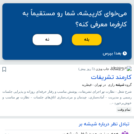
می‌خوای کارپیشه، شما رو مستقیماً به
کارفرما معرفی کنه؟
بله
نه
بعدا بپرس
در وبسایت جاب ویژن
(
5 روز پیش
)
کارمند تشریفات
شیشه
گروه
رازی
در تهران - قیطریه
بر
شرح شغل - نظارت
اجرای تشریفات، پوشش مناسب و رفتار حرفه‌ای روزانه و پذیرایی جلسات
بر
رسمی و مدیریت - آماده‌سازی، چیدمان و مرتب‌سازی اتاق‌های جلسات - نظارت
مناسب و
خوش‌برخورد -...
تمام وقت
تبادل نظر درباره شیشه بر