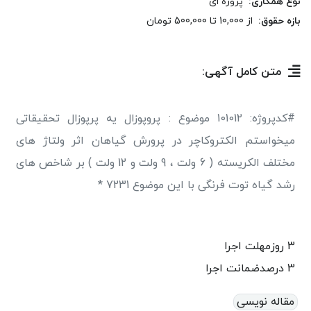
نوع همکاری:
پروژه ای
بازه حقوق:
از 10,000
تا 500,000
تومان
متن کامل آگهی:
#کدپروژه: 101012 موضوع : پروپوزال یه پرپوزال تحقیقاتی
میخواستم الکتروکاچر در پرورش گیاهان اثر ولتاژ های
مختلف الکریسته ( 6 ولت ، 9 ولت و 12 ولت ) بر شاخص های
رشد گیاه توت فرنگی با این موضوع 7231 *
3 روز
مهلت اجرا
3 درصد
ضمانت اجرا
مقاله نویسی