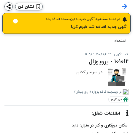
نشان کن
هر لحظه ممکنه یه آگهی جدید به این صفحه اضافه بشه
آگهی جدید اضافه شد خبرم کن!
استخدام
کد آگهی: KP8917088494
101012 - پروپوزال
در سراسر کشور
در وبسایت کافه پروژه
(1 روز پیش)
دورکاری
اطلاعات شغل:
امکان دورکاری و کار در منزل:
دارد