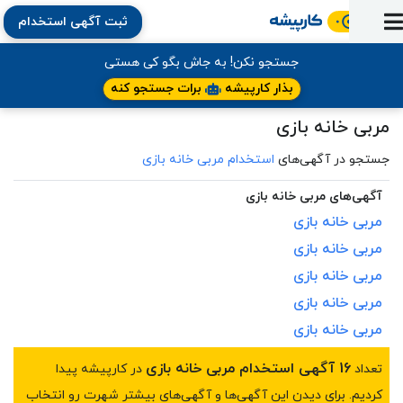
ثبت آگهی استخدام
ورود
ثبت
آماده
به
آگهی
استخدام
ثبت
ثبت
جستجو نکن! به جاش بگو کی هستی
به
پنل
آماده
نشان
منابع
رزومه
آگهی
تبادل
بذار کارپیشه
برات جستجو کنه
کار
دوره
به
شده‌ها
ارتقای
استخدام
نظر
مقاله
مربی خانه بازی
آموزشی
کار
کتاب
شغلی
فایل‌و‌قالب
اخبار
جستجوی
نرم‌افزار
بلاگ
بخش
جستجو در آگهی‌های
استخدام مربی خانه بازی
استخدام
کارجویان
کارپیشه
کارفرمایان
(رزومه)
آگهی‌های مربی خانه بازی
مربی
خانه
بازی
مربی
خانه
بازی
مربی
خانه
بازی
مربی
خانه
بازی
مربی
خانه
بازی
16 آگهی استخدام مربی خانه بازی
تعداد
در کارپیشه پیدا
کردیم. برای دیدن این آگهی‌ها و آگهی‌های بیشتر شهرت رو انتخاب